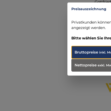
Gottfrie
91220 Sc
Preisauszeichnung
info@sut
Privatkunden können 
angezeigt werden.
Bitte wählen Sie Ihr
Produ
Weit
Bruttopreise
inkl. M
Nettopreise
exkl. M