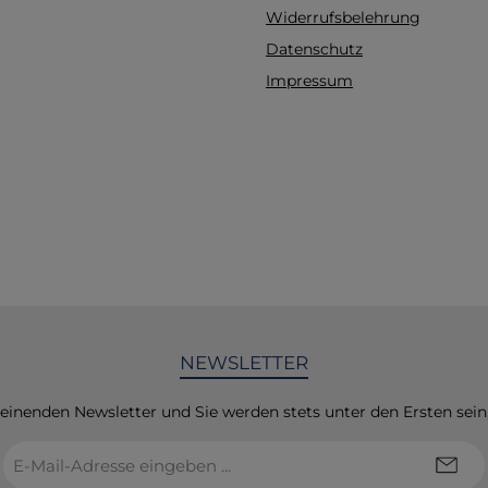
natürlich bei nicht p
Widerrufsbelehrung
Größe auch einz
Datenschutz
umtauschen. Alle Tei
industriewäsche geei
Impressum
60° C, RKI Waschverfa
Trockner geeign
Zusammensetzung 
ENFORCER Oberst
hochwertige 2 Lagen 
90% Polyester mit 
Beschichtung Mem
Tagesleuchtfarbe nac
20471:2013. Gewicht 
Zertifiziert nach EN IS
Klasse 3, EN 343 Kla
NEWSLETTER
Umweltstandards: OEK
PTFE-frei, FC-frei Inne
Meshgewebe grau,
heinenden Newsletter und Sie werden stets unter den Ersten sei
Polyester Reflektie
E-
Material: silber, seg
Mail-
SUTURA® - 100%