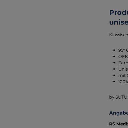
Prod
unise
Klassisc
95° 
OEK
Farb
Unis
mit
100
by SUTU
Angabe
RS Medi