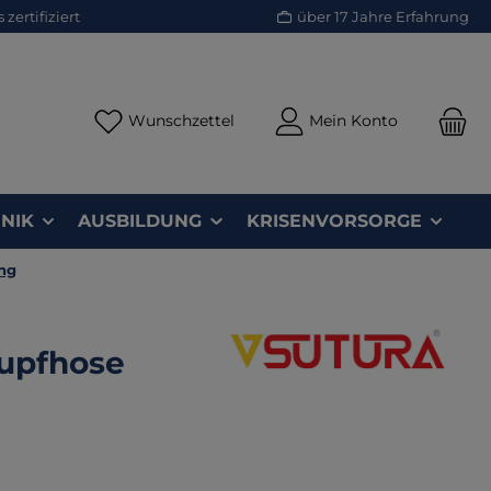
zertifiziert
über 17 Jahre Erfahrung
Du hast 0 Produkte auf dem Merk
Wunschzettel
Mein Konto
NIK
AUSBILDUNG
KRISENVORSORGE
ng
lupfhose