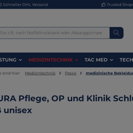
Schneller DHL Versand
Trusted Shops 
STUNG
MEDIZINTECHNIK
TAC MED
TECH
e sind hier:
Medizintechnik
Praxis
medizinische Bekleidu
RA Pflege, OP und Klinik Sch
 unisex