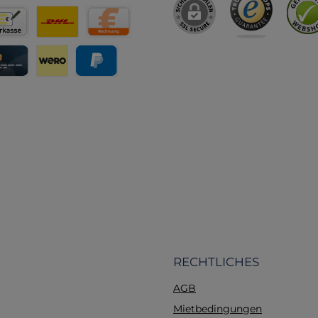
Kombination mit 
Warnschutzklasse Jacke
Hose Kl. 2 bestehen
r Behörden
kasse
Benutzerdefiniertes Bild 2
Rechnung
Einsatzjacke ENF
tagesleuchtgelb / 
eisung
editkarte
Wero
PayPal
Einsatzhose OMEG
tagesleuchtgelb / 
passende Sweat-Jac
Einzippen als optional
in marine (aber auch 
tragbar) ein Rücken
reflektierend 42x8 
Wunschtext ein Name
marine 12 x 2 cm
reflektierendem Wun
Die ausführlichen Ar
Details entnehmen Si
RECHTLICHES
den Beschreibunge
AGB
einzelnen Produkte
Größe Hose/Jacke kön
Mietbedingungen