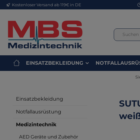
Kostenloser Versand ab 119€ in DE
m Hauptinhalt springen
Zur Suche springen
Zur Hauptnavigation springen
EINSATZBEKLEIDUNG
NOTFALLAUSRÜ
Si
Einsatzbekleidung
SUTU
Notfallausrüstung
weiß
Medizintechnik
AED Geräte und Zubehör