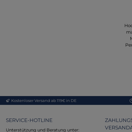
Hoc
ma
Pe
s
No
s
Kostenloser Versand ab 119€ in DE
SERVICE-HOTLINE
ZAHLUNGS
VERSAND
Unterstützung und Beratung unter: