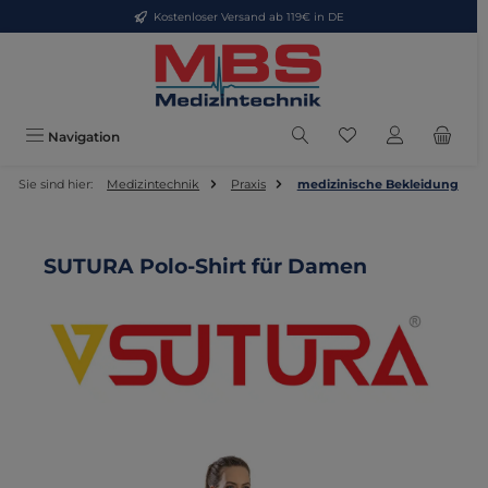
Kostenloser Versand ab 119€ in DE
Zum Hauptinhalt springen
Du hast 0 Produkte
Navigation
Sie sind hier:
Medizintechnik
Praxis
medizinische Bekleidung
SUTURA Polo-Shirt für Damen
Bildergalerie überspringen