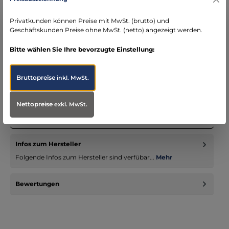
schneller Versand mit DHL
seit über 15 Jahren kompetenter Partner im
Privatkunden können Preise mit MwSt. (brutto) und
Bereich Notfallmedizin
Geschäftskunden Preise ohne MwSt. (netto) angezeigt werden.
Bitte wählen Sie Ihre bevorzugte Einstellung:
Bruttopreise
inkl. MwSt.
Beschreibung
JETZT ab LAGER lieferbar! Bequemes PoloShirt für Damen als
Nettopreise
exkl. MwSt.
erste Bekleidungsschicht für unsere
Einsatzfunktionsbekleidung -…
Mehr
Infos zum Hersteller
Folgende Infos zum Hersteller sind verfübar...
Mehr
Bewertungen