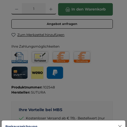
Produkt Anzahl: Gib den gewünschten Wert ein oder benutze die Schaltflä
In den Warenkorb
Angebot anfragen
Zum Merkzettel hinzufügen
Ihre Zahlungsmöglichkeiten
Rechnung für Behörden
Vorkasse
Rechnung
Direktüberweisung
Kreditkarte
Wero
PayPal
Produktnummer:
102548
Hersteller:
SUTURA
Ihre Vorteile bei MBS
Kostenloser Versand ab € 119,- Bestellwert (nur
DE)
Preisauszeichnung