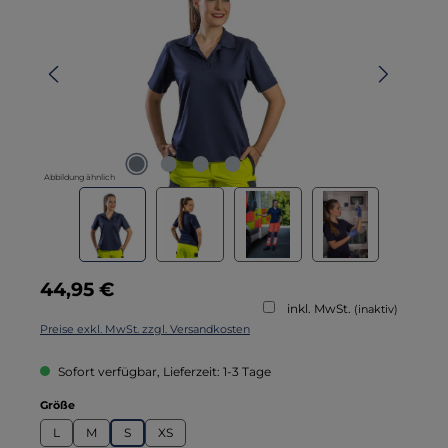
Abbildung ähnlich
Regulärer Preis:
44,95 €
inkl. MwSt.
(inaktiv)
Preise exkl. MwSt. zzgl. Versandkosten
Sofort verfügbar, Lieferzeit: 1-3 Tage
auswählen
Größe
L
M
S
XS