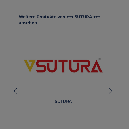
Produktgalerie überspringen
Weitere Produkte von +++ SUTURA +++
ansehen
SUTURA
B
O