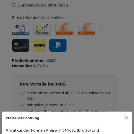
Zum Merkzettel hinzufügen
Ihre Zahlungsmöglichkeiten
Rechnung für Behörden
Vorkasse
Rechnung
Direktüberweisung
Kreditkarte
Wero
PayPal
Produktnummer:
103531
Hersteller:
SUTURA
Ihre Vorteile bei MBS
Kostenloser Versand ab € 119,- Bestellwert (nur
DE)
schneller Versand mit DHL
seit über 15 Jahren kompetenter Partner im
Bereich Notfallmedizin
Preisauszeichnung
Privatkunden können Preise mit MwSt. (brutto) und