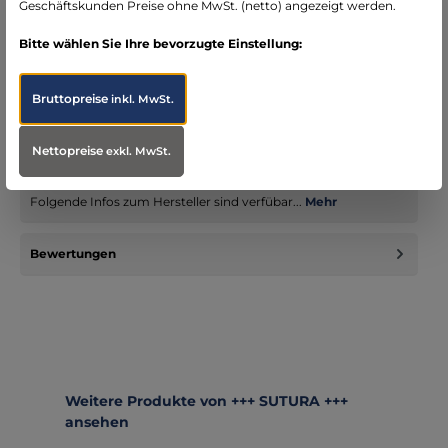
Geschäftskunden Preise ohne MwSt. (netto) angezeigt werden.
Bitte wählen Sie Ihre bevorzugte Einstellung:
Beschreibung
Die Softshelljacke VIPER GAP - auch in dunkelrot erhältlich.
Bruttopreise
inkl. MwSt.
GAP Modelle sind Artikel ohne Verkehrs-Warnschutz, aber
sonst v…
Mehr
Nettopreise
exkl. MwSt.
Infos zum Hersteller
Folgende Infos zum Hersteller sind verfübar...
Mehr
Bewertungen
Produktgalerie überspringen
Weitere Produkte von +++ SUTURA +++
ansehen