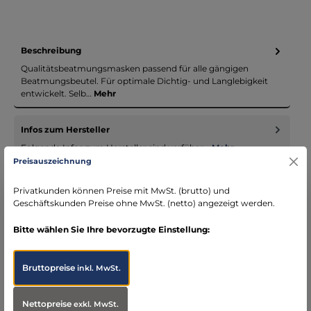
Beschreibung
Qualitätsbeatmungsmasken passend für alle gängigen
Beatmungsbeutel. Für optimale Dichtig- und Langlebigkeit
entwickelt. Selb…
Mehr
Infos zum Hersteller
Folgende Infos zum Hersteller sind verfübar...
Mehr
Preisauszeichnung
Bewertungen
Privatkunden können Preise mit MwSt. (brutto) und
Geschäftskunden Preise ohne MwSt. (netto) angezeigt werden.
Bitte wählen Sie Ihre bevorzugte Einstellung:
Bruttopreise
inkl. MwSt.
Produktgalerie überspringen
Accessory Items
Nettopreise
exkl. MwSt.