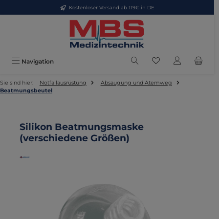
Kostenloser Versand ab 119€ in DE
Zum Hauptinhalt springen
Du hast 0 Produkte
Navigation
Sie sind hier:
Notfallausrüstung
Absaugung und Atemweg
Beatmungsbeutel
Silikon Beatmungsmaske
(verschiedene Größen)
Bildergalerie überspringen