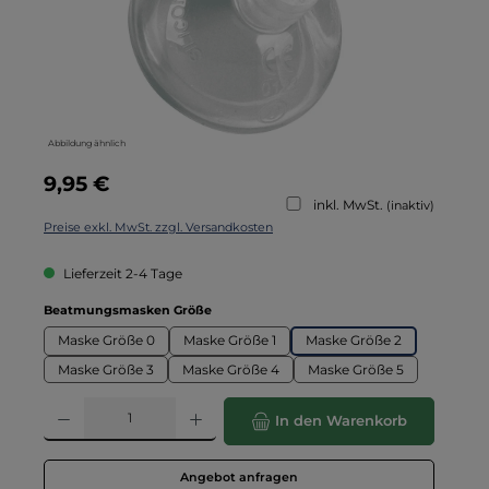
Abbildung ähnlich
Regulärer Preis:
9,95 €
inkl. MwSt.
(inaktiv)
Preise exkl. MwSt. zzgl. Versandkosten
Lieferzeit 2-4 Tage
auswählen
Beatmungsmasken Größe
Maske Größe 0
Maske Größe 1
Maske Größe 2
Maske Größe 3
Maske Größe 4
Maske Größe 5
Produkt Anzahl: Gib den gewünschten Wert ein oder benutze die Schaltflä
In den Warenkorb
Angebot anfragen