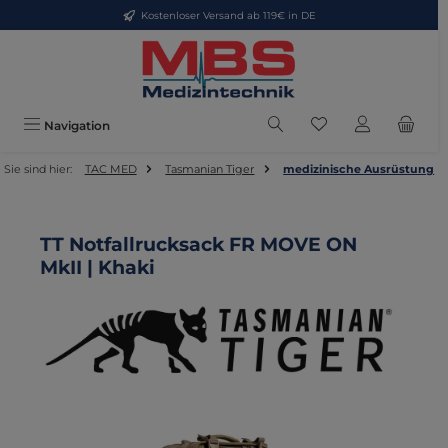
Kostenloser Versand ab 119€ in DE
Zum Hauptinhalt springen
Du hast 0 Produkte
Navigation
Sie sind hier:
TAC MED
Tasmanian Tiger
medizinische Ausrüstung
TT Notfallrucksack FR MOVE ON
MkII | Khaki
Bildergalerie überspringen