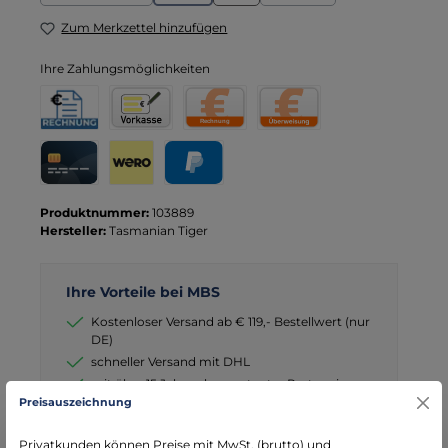
(Diese Option ist zurzeit nicht verfügbar.)
(Diese Option ist zurzeit nicht verfügbar.)
(Diese Option ist zurzeit nic
Zum Merkzettel hinzufügen
Ihre Zahlungsmöglichkeiten
Rechnung für Behörden
Vorkasse
Rechnung
Direktüberweisung
Kreditkarte
Wero
PayPal
Produktnummer:
103889
Hersteller:
Tasmanian Tiger
Ihre Vorteile bei MBS
Kostenloser Versand ab € 119,- Bestellwert (nur
DE)
schneller Versand mit DHL
seit über 15 Jahren kompetenter Partner im
Bereich Notfallmedizin
Preisauszeichnung
Privatkunden können Preise mit MwSt. (brutto) und