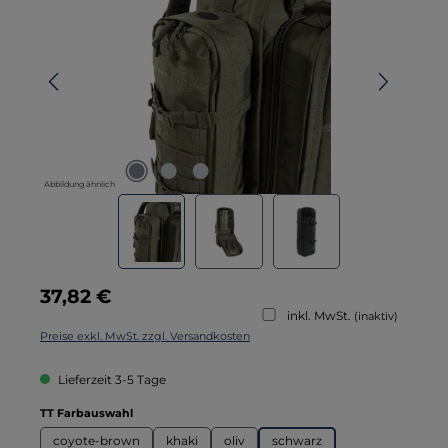
Abbildung ähnlich
Regulärer Preis:
37,82 €
inkl. MwSt.
(inaktiv)
Preise exkl. MwSt. zzgl. Versandkosten
Lieferzeit 3-5 Tage
auswählen
TT Farbauswahl
coyote-brown
khaki
oliv
schwarz