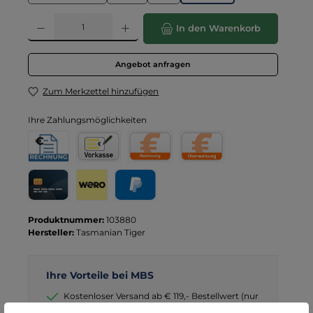
Produkt Anzahl: Gib den gewünschten Wert ein oder benutze die Schaltflä
In den Warenkorb
Angebot anfragen
Zum Merkzettel hinzufügen
Ihre Zahlungsmöglichkeiten
Rechnung für Behörden
Vorkasse
Rechnung
Direktüberweisung
Kreditkarte
Wero
PayPal
Produktnummer:
103880
Hersteller:
Tasmanian Tiger
Ihre Vorteile bei MBS
Kostenloser Versand ab € 119,- Bestellwert (nur
DE)