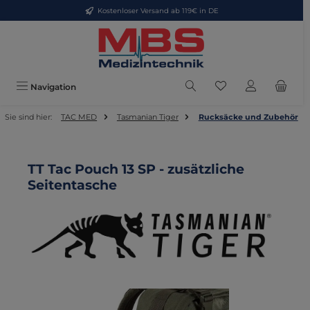
Kostenloser Versand ab 119€ in DE
Zum Hauptinhalt springen
Du hast 0 Produkte
Navigation
Sie sind hier:
TAC MED
Tasmanian Tiger
Rucksäcke und Zubehör
TT Tac Pouch 13 SP - zusätzliche
Seitentasche
Bildergalerie überspringen