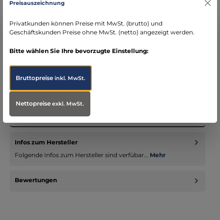
Preisauszeichnung
schneller Versand mit DHL
seit über 15 Jahren kompetenter Partner im
Privatkunden können Preise mit MwSt. (brutto) und
Bereich Notfallmedizin
Geschäftskunden Preise ohne MwSt. (netto) angezeigt werden.
Bitte wählen Sie Ihre bevorzugte Einstellung:
Bruttopreise
inkl. MwSt.
Beschreibung
Lange, schmale Seitentasche für zwei Molleschlaufen. Speziell
Nettopreise
exkl. MwSt.
geeignet für TT FR Move On MK II (Art. 7897). MOLLE-
Druckknop…
Mehr
Infos zum Hersteller
Folgende Infos zum Hersteller sind verfübar...
Mehr
Bewertungen