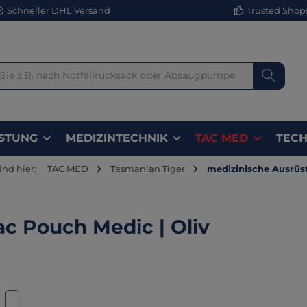
Schneller DHL Versand
Trusted Shops 
STUNG
MEDIZINTECHNIK
TAC MED
TECH
ind hier:
TAC MED
Tasmanian Tiger
medizinische Ausrüs
ac Pouch Medic | Oliv
lerie überspringen