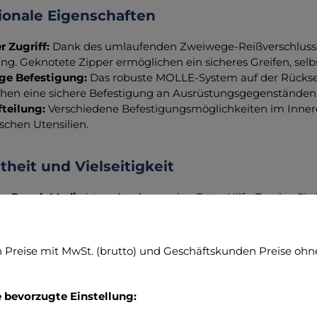
ionale Eigenschaften
r Zugriff:
Dank des umlaufenden Zweiwege-Reißverschlusses
ng. Geknotete Zipper ermöglichen ein sicheres Greifen, sel
ige Befestigung:
Das robuste MOLLE-System auf der Rückse
hen eine sichere Befestigung an Ausrüstungsgegenständen 
fteilung:
Verschiedene Befestigungsmöglichkeiten im Inner
schen Utensilien.
heit und Vielseitigkeit
ac Pouch Medic
ist mehr als nur eine Erste-Hilfe-Tasche. Si
ehen und ein gesticktes Kreuz auf der Front für schnelle Erke
nisierte Notfalllösung angewiesen sind.
Preise mit MwSt. (brutto) und Geschäftskunden Preise ohne
Sie vorbereitet und sichern Sie sich Ihre TT Tac Pouch Med
ituation!
e bevorzugte Einstellung: