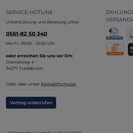
Pr
SERVICE-HOTLINE
ZAHLUNGS
Qu
VERSAND
Unterstützung und Beratung unter:
Ma
0561-82 50 340
Fe
– s
Rechnung fü
Vor
Mo-Fr, 09:00 - 15:00 Uhr
re
oder erreichen Sie uns vor Ort:
Direktüberw
Kr
Diemelweg 4
34277 Fuldabrück
Oder über unser
Kontaktformular
.
Vertrag widerrufen