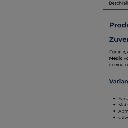
Beschre
Produ
Zuver
Für alle,
Medic
vo
in einem
Varia
Farb
Mate
Abme
Gewi