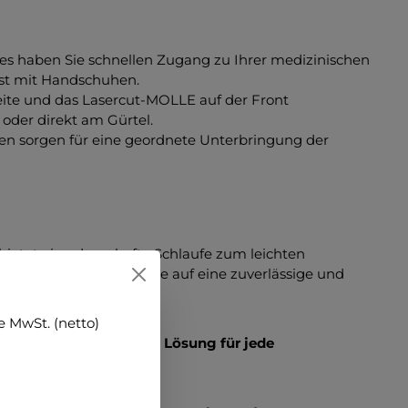
 haben Sie schnellen Zugang zu Ihrer medizinischen
bst mit Handschuhen.
ite und das Lasercut-MOLLE auf der Front
oder direkt am Gürtel.
en sorgen für eine geordnete Unterbringung der
e bietet eine dauerhafte Schlaufe zum leichten
nnung. Ideal für alle, die auf eine zuverlässige und
 MwSt. (netto)
ic – die unverzichtbare Lösung für jede