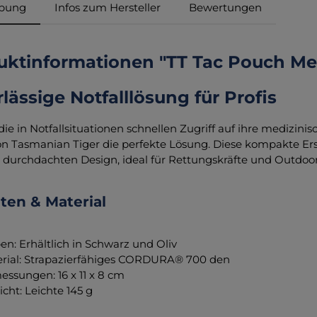
ibung
Infos zum Hersteller
Bewertungen
ktinformationen "TT Tac Pouch Medi
lässige Notfalllösung für Profis
 die in Notfallsituationen schnellen Zugriff auf ihre medizin
n Tasmanian Tiger die perfekte Lösung. Diese kompakte Erst
 durchdachten Design, ideal für Rettungskräfte und Outdoo
nten & Material
en: Erhältlich in Schwarz und Oliv
rial: Strapazierfähiges CORDURA® 700 den
ssungen: 16 x 11 x 8 cm
cht: Leichte 145 g