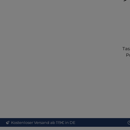
Tas
P
Ta
Fun
d
An
Vo
Kostenloser Versand ab 119€ in DE