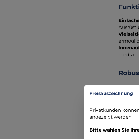
Funkt
Einfache
Ausrüstu
Vielseit
ermöglic
Innenau
medizini
Robust
Die
TT T
Herauszi
Preisauszeichnung
gut orga
Privatkunden können 
angezeigt werden.
Bleiben 
Notfalls
Bitte wählen Sie Ihr