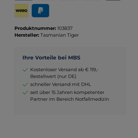
Rechnung für Behörden
Vorkasse
Rechnung
Direktüberweisung
Kreditkarte
Wero
PayPal
Produktnummer:
103837
Hersteller:
Tasmanian Tiger
Ihre Vorteile bei MBS
Kostenloser Versand ab € 119,-
Bestellwert (nur DE)
schneller Versand mit DHL
seit über 15 Jahren kompetenter
Partner im Bereich Notfallmedizin