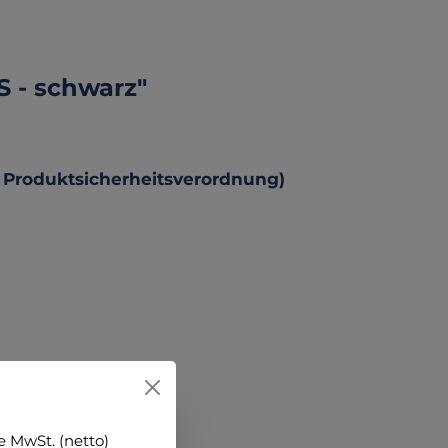
S - schwarz"
 Produktsicherheitsverordnung)
 MwSt. (netto)
ehen