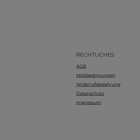
ordentlich zu verst
Flexibilität: Mit dem
Reverse-System können
Tasche leicht an I
Ausrüstung befestig
Gurtbandsystem erla
Aufnahme zusätzl
Ausrüstung. Vorteile 
RECHTLICHES
Einsätze Leichtgewicht
AGB
85 g ist die Tasche ext
und belastet Ihre Au
Mietbedingungen
nicht zusätzlich.Vielseit
Widerrufsbelehrung
verschiedene Anwende
Datenschutz
für militärische Ein
Outdoor-Abenteu
Impressum
Sicherheitskräfte und 
Einsatzkräfte.Prakt
Anwendung: Perfek
Aufbewahrung von Erst
Ausrüstung, persön