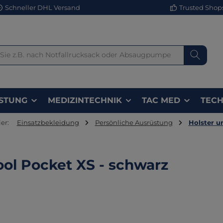
Schneller DHL Versand
Trusted Shops 
STUNG
MEDIZINTECHNIK
TAC MED
TECH
er:
Einsatzbekleidung
Persönliche Ausrüstung
Holster u
ool Pocket XS - schwarz
lerie überspringen