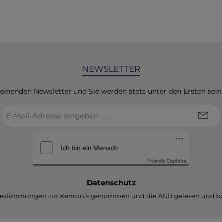
Gegenständen o
Werkzeugen wäh
Outdoor-Aktivitäten 
Einsatz. Das TT Tac P
Zubehörtasche ist
unverzichtbares Zube
NEWSLETTER
jeden, der Wert 
Organisation und sc
Zugriff legt. Bestellen 
heinenden Newsletter und Sie werden stets unter den Ersten sei
und optimieren Sie
E-
Einsatzbereitschaft mi
Mail-
praktischen un
Adresse
widerstandsfähigen 
*
Friendly Captcha
Datenschutz
bestimmungen
zur Kenntnis genommen und die
AGB
gelesen und bi