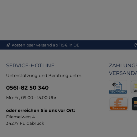
Ta
Fun
d
An
Vo
Kostenloser Versand ab 119€ in DE
Pr
SERVICE-HOTLINE
ZAHLUNGS
Qu
VERSAND
Unterstützung und Beratung unter:
Ma
0561-82 50 340
Fe
– s
Rechnung fü
Vor
Mo-Fr, 09:00 - 15:00 Uhr
re
oder erreichen Sie uns vor Ort:
Direktüberw
Kr
Diemelweg 4
34277 Fuldabrück