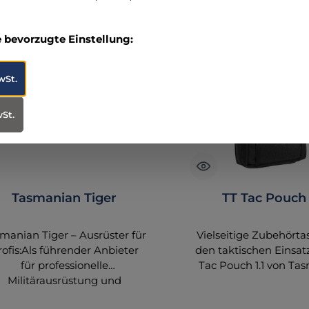
e bevorzugte Einstellung:
wSt.
wSt.
Tasmanian Tiger
TT Tac Pouch 
manian Tiger – Ausrüster für
Vielseitige Zubehörta
rofis:Als führender Anbieter
den taktischen Einsat
für professionelle
Tac Pouch 1.1 von Ta
Militärausrüstung und
Tiger ist die perf
Polizeiausrüstung legt
Ergänzung für Ihre Au