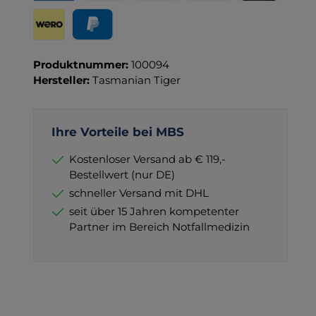
Rechnung für Behörden
Vorkasse
Rechnung
Direktüberweisung
Kreditkarte
Wero
PayPal
Produktnummer:
100094
Hersteller:
Tasmanian Tiger
Ihre Vorteile bei MBS
Kostenloser Versand ab € 119,-
Bestellwert (nur DE)
schneller Versand mit DHL
seit über 15 Jahren kompetenter
Partner im Bereich Notfallmedizin