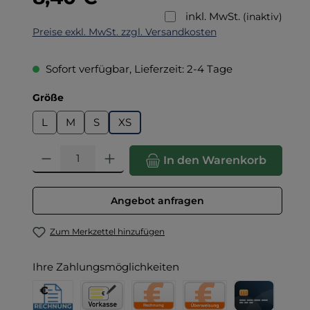
inkl. MwSt.
(inaktiv)
Preise exkl. MwSt. zzgl. Versandkosten
Sofort verfügbar, Lieferzeit: 2-4 Tage
auswählen
Größe
L
M
S
XS
Produkt Anzahl: Gib den gewünschten Wert ein oder benut
In den Warenkorb
Angebot anfragen
Zum Merkzettel hinzufügen
Ihre Zahlungsmöglichkeiten