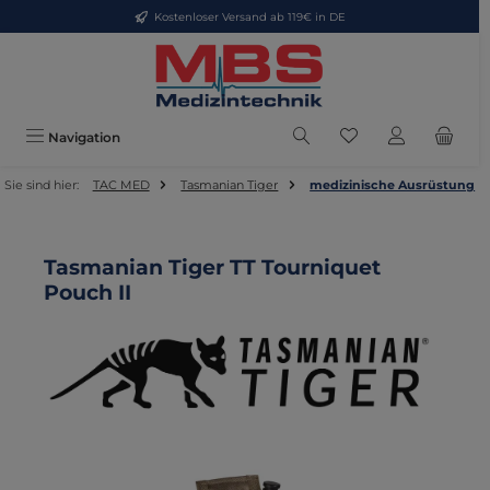
Kostenloser Versand ab 119€ in DE
Zum Hauptinhalt springen
Du hast 0 Produkte
Navigation
Sie sind hier:
TAC MED
Tasmanian Tiger
medizinische Ausrüstung
Tasmanian Tiger TT Tourniquet
Pouch II
Bildergalerie überspringen