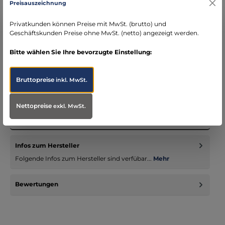
Preisauszeichnung
schneller Versand mit DHL
seit über 15 Jahren kompetenter Partner im
Privatkunden können Preise mit MwSt. (brutto) und
Bereich Notfallmedizin
Geschäftskunden Preise ohne MwSt. (netto) angezeigt werden.
Bitte wählen Sie Ihre bevorzugte Einstellung:
Bruttopreise
inkl. MwSt.
Beschreibung
Unverzichtbarer Begleiter für professionelle Einsätze Die
Nettopreise
exkl. MwSt.
Tasmanian Tiger TT Tourniquet Pouch II ist unverzichtbar für
Profi…
Mehr
Infos zum Hersteller
Folgende Infos zum Hersteller sind verfübar...
Mehr
Bewertungen