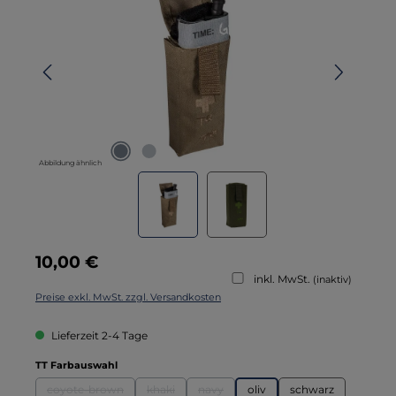
Abbildung ähnlich
Regulärer Preis:
10,00 €
inkl. MwSt.
(inaktiv)
Preise exkl. MwSt. zzgl. Versandkosten
Lieferzeit 2-4 Tage
auswählen
TT Farbauswahl
coyote-brown
khaki
navy
oliv
schwarz