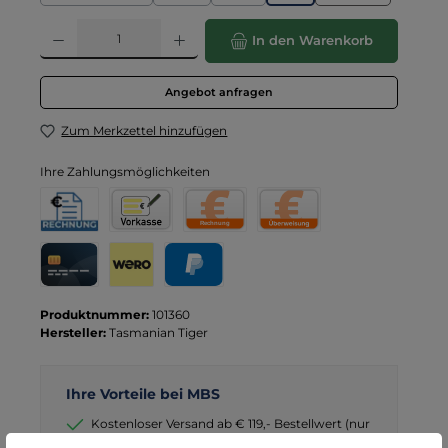
(Diese Option ist zurzeit nicht verfügbar.)
(Diese Option ist zurzeit nicht verfügbar.)
(Diese Option ist zurzeit nicht verfügba
Produkt Anzahl: Gib den gewünschten Wert ein oder benutze die Schaltflä
In den Warenkorb
Angebot anfragen
Zum Merkzettel hinzufügen
Ihre Zahlungsmöglichkeiten
Rechnung für Behörden
Vorkasse
Rechnung
Direktüberweisung
Kreditkarte
Wero
PayPal
Produktnummer:
101360
Hersteller:
Tasmanian Tiger
Ihre Vorteile bei MBS
Kostenloser Versand ab € 119,- Bestellwert (nur
DE)