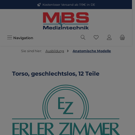
Kostenloser Versand ab 119€ in DE
Zum Hauptinhalt springen
Du hast 0 Produkte
Navigation
Sie sind hier:
Ausbildung
Anatomische Modelle
Torso, geschlechtslos, 12 Teile