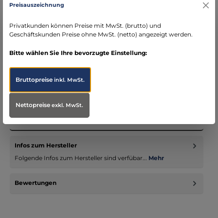
DE)
Preisauszeichnung
schneller Versand mit DHL
seit über 15 Jahren kompetenter Partner im
Privatkunden können Preise mit MwSt. (brutto) und
Bereich Notfallmedizin
Geschäftskunden Preise ohne MwSt. (netto) angezeigt werden.
Bitte wählen Sie Ihre bevorzugte Einstellung:
Bruttopreise
inkl. MwSt.
Beschreibung
Dieser lebensgroße Torso besteht aus 12 Teilen. Detailgenau in
Nettopreise
exkl. MwSt.
der Darstellung ist dieses Modell ideal für den Unterricht. D…
Mehr
Infos zum Hersteller
Folgende Infos zum Hersteller sind verfübar...
Mehr
Bewertungen