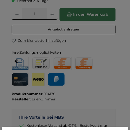
Lieferzeit 3-4 Tage
Produkt Anzahl: Gib den gewünschten Wert ein oder benutze die Schaltflä
In den Warenkorb
Angebot anfragen
Zum Merkzettel hinzufügen
Ihre Zahlungsmöglichkeiten
Rechnung für Behörden
Vorkasse
Rechnung
Direktüberweisung
Kreditkarte
Wero
PayPal
Produktnummer:
104178
Hersteller:
Erler-Zimmer
Ihre Vorteile bei MBS
Kostenloser Versand ab € 119,- Bestellwert (nur