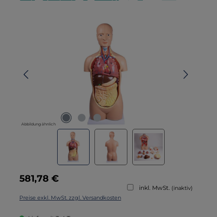
Bildergalerie überspringen
Abbildung ähnlich
Regulärer Preis:
581,78 €
inkl. MwSt.
(inaktiv)
Preise exkl. MwSt. zzgl. Versandkosten