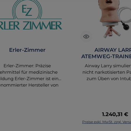
Erler-Zimmer
AIRWAY LAR
ATEMWEG-TRAIN
R10052
Erler-Zimmer: Präzise
Airway Larry simulier
ehrmittel für medizinische
nicht narkotisierten P
ildung Erler-Zimmer ist ein
zum Üben von Intub
enommierter Hersteller von
Ventilation, Absaug
natomischen Modellen und
Reanimationstechnik
dizinischen Lehrmitteln. Mit
Modell gibt die Anat
ber 70 Jahren Erfahrung in
Orientierungspunkte re
der Branche bietet Erler-
wieder: Zähne, Zunge
Regulärer P
1.240,31 €
mer eine breite Palette von
Rachen-Raum, Kehl
In den Waren
Preise exkl. MwSt. zzgl. Ve
rodukten, die zur Aus- und
Kehldeckel, Stellkö
Weiterbildung im
Taschenbänder, Stim