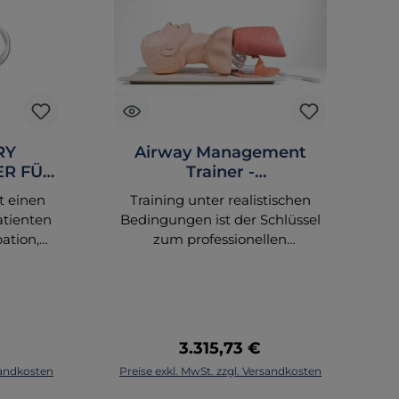
RY
Airway Management
ER FÜR
Trainer -
Intubationstrainer
t einen
Training unter realistischen
Di
atienten
Bedingungen ist der Schlüssel
ation,
zum professionellen
en und
Atemwegsmanagement. Der
en. Das
Laerdal-
m
omie und
Atemwegsmanagement-
Ne
alistisch
Skillstrainer besteht aus
, Nasen-
lebensechtem oberem Torso
reis:
Regulärer Preis:
3.315,73 €
kopf,
und Kopf, mit denen man
korb
In den Warenkorb
rsandkosten
Preise exkl. MwSt. zzgl. Versandkosten
Pr
rper,
realistische
mbänder,
Atemwegskomplikationen bei