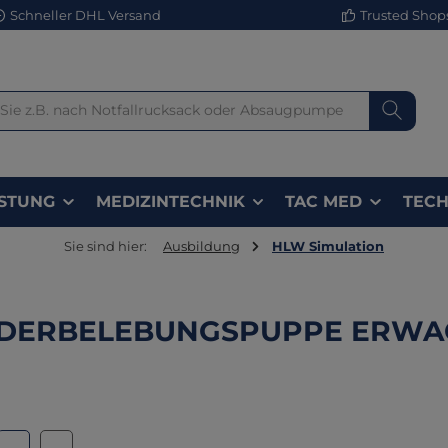
Schneller DHL Versand
Trusted Shops 
STUNG
MEDIZINTECHNIK
TAC MED
TECH
Sie sind hier:
Ausbildung
HLW Simulation
DERBELEBUNGSPUPPE ERWA
lerie überspringen