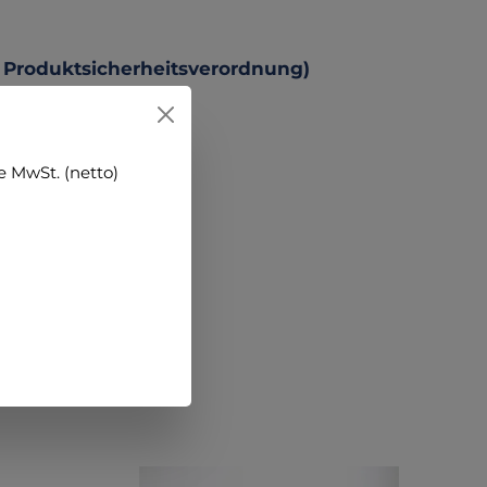
 Produktsicherheitsverordnung)
 MwSt. (netto)
n