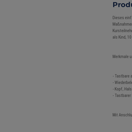
Prod
Dieses ein
Maßnahmen 
Kursteilne
als Kind, 1
Merkmale u.
- Tastbare 
- Wiederbe
- Kopf, Hal
- Tastbarer
Mit Anschlu