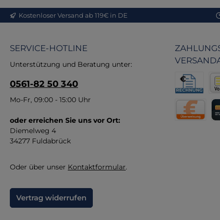
Kostenloser Versand ab 119€ in DE
ein
D
SERVICE-HOTLINE
ZAHLUNGS
Qu
VERSAND
Unterstützung und Beratung unter:
0561-82 50 340
e
bl
Rechnung fü
Vor
Mo-Fr, 09:00 - 15:00 Uhr
B
oder erreichen Sie uns vor Ort:
Direktüberw
Kr
m
Diemelweg 4
34277 Fuldabrück
Oder über unser
Kontaktformular
.
Vertrag widerrufen