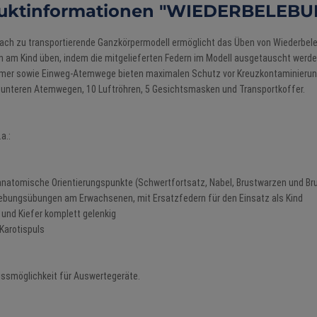
uktinformationen "WIEDERBELE
fach zu transportierende Ganzkörpermodell ermöglicht das Üben von Wieder
am Kind üben, indem die mitgelieferten Federn im Modell ausgetauscht werden
hmer sowie Einweg-Atemwege bieten maximalen Schutz vor Kreuzkontaminierung
0 unteren Atemwegen, 10 Luftröhren, 5 Gesichtsmasken und Transportkoffer.
a.:
anatomische Orientierungspunkte (Schwertfortsatz, Nabel, Brustwarzen und Br
lebungsübungen am Erwachsenen, mit Ersatzfedern für den Einsatz als Kind
s und Kiefer komplett gelenkig
 Karotispuls
ssmöglichkeit für Auswertegeräte.