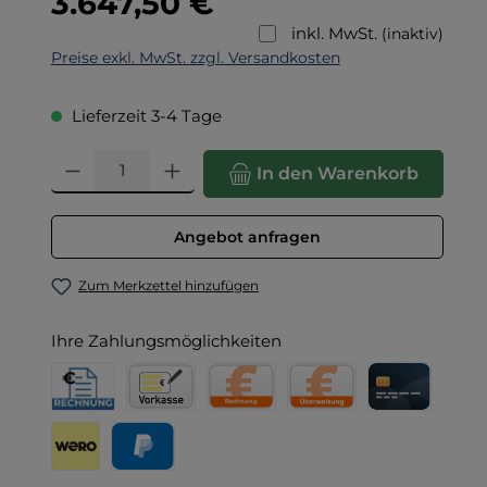
3.647,50 €
inkl. MwSt.
(inaktiv)
Preise exkl. MwSt. zzgl. Versandkosten
Lieferzeit 3-4 Tage
Produkt Anzahl: Gib den gewünschten Wert ein oder benut
In den Warenkorb
Angebot anfragen
Zum Merkzettel hinzufügen
Ihre Zahlungsmöglichkeiten
Rechnung für Behörden
Vorkasse
Rechnung
Direktüberweisung
Kreditkarte
Wero
PayPal