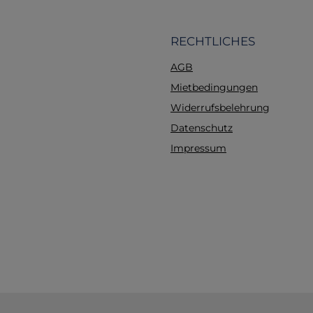
Anfängergruppen ebe
für Fortgeschrittene
ringförmigen Druck än
RECHTLICHES
die Position der Trac
AGB
der Ösophagus w
verschlossen, so da
Mietbedingungen
Sellick-Manöver real
Widerrufsbelehrung
durchgeführt werden k
Datenschutz
einteilige Modell ist l
und robust. Es kann a
Impressum
R10052 befestigt wer
dass an der gleiche
sowohl Intubation a
Reanimation erlernt
können.Gewicht: 2