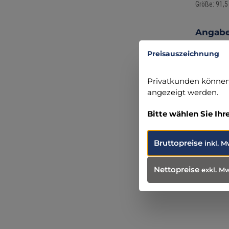
Größe: 91,5
Angabe
Erler-Z
Preisauszeichnung
Hauptstr
77886 La
Privatkunden können 
+49 (0) 
angezeigt werden.
info@erl
Bitte wählen Sie Ihr
Bruttopreise
inkl. M
Produ
Weit
Nettopreise
exkl. M