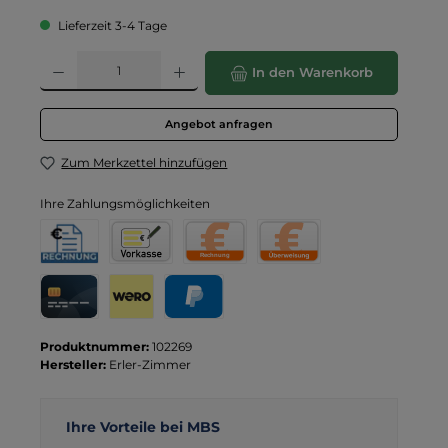
Lieferzeit 3-4 Tage
Produkt Anzahl: Gib den gewünschten Wert ein oder benutze die Schaltflä
In den Warenkorb
Angebot anfragen
Zum Merkzettel hinzufügen
Ihre Zahlungsmöglichkeiten
Rechnung für Behörden
Vorkasse
Rechnung
Direktüberweisung
Kreditkarte
Wero
PayPal
Produktnummer:
102269
Hersteller:
Erler-Zimmer
Ihre Vorteile bei MBS