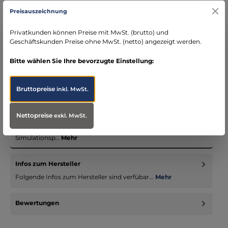
Kostenloser Versand ab € 119,- Bestellwert (nur
Preisauszeichnung
DE)
schneller Versand mit DHL
Privatkunden können Preise mit MwSt. (brutto) und
seit über 15 Jahren kompetenter Partner im
Geschäftskunden Preise ohne MwSt. (netto) angezeigt werden.
Bereich Notfallmedizin
Bitte wählen Sie Ihre bevorzugte Einstellung:
Bruttopreise
inkl. MwSt.
Beschreibung
Nettopreise
exkl. MwSt.
Diese Moulage zeigt eine Verbrennung III. Grades mit
verbrannter Hautschicht. Die Moulage haftet selbständig an
Simulationsp…
Mehr
Infos zum Hersteller
Folgende Infos zum Hersteller sind verfübar...
Mehr
Bewertungen