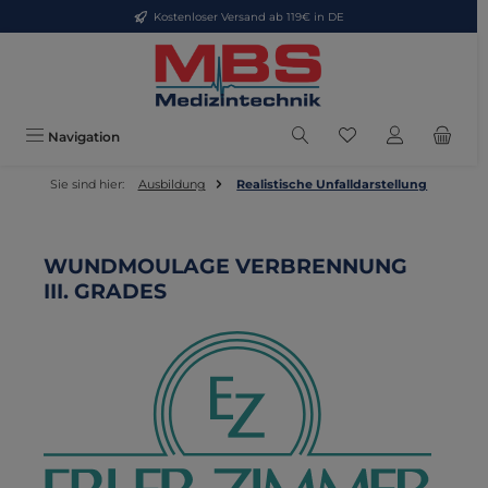
Kostenloser Versand ab 119€ in DE
Zum Hauptinhalt springen
Du hast 0 Produkte
Navigation
Sie sind hier:
Ausbildung
Realistische Unfalldarstellung
WUNDMOULAGE VERBRENNUNG
III. GRADES