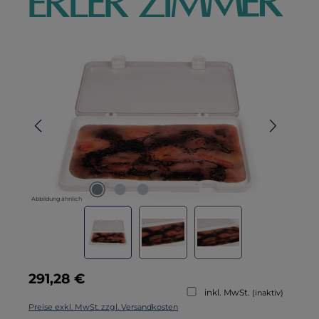
Bildergalerie überspringen
Abbildung ähnlich
Regulärer Preis:
291,28 €
inkl. MwSt.
(inaktiv)
Preise exkl. MwSt. zzgl. Versandkosten