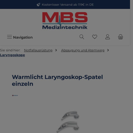
Kostenloser Versand ab 119€ in DE
Zum Hauptinhalt springen
Du hast 0 Produkte
Navigation
Sie sind hier:
Notfallausrüstung
Absaugung und Atemweg
Laryngoskope
Warmlicht Laryngoskop-Spatel
einzeln
Bildergalerie überspringen