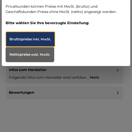
Bereich Notfallmedizin
Privatkunden können Preise mit MwSt. (brutto) und
Geschäftskunden Preise ohne MwSt. (netto) angezeigt werden.
Bitte wählen Sie Ihre bevorzugte Einstellung:
Beschreibung
Bruttopreise
inkl. MwSt.
mit Kugelverschluß - einzeln mit Leuchtmittel im Spatel
(austauschbar) Größe 1 bis 5 Ausführung Macintosh Größe 0
Nettopreise
bis 2 Aus…
Mehr
exkl. MwSt.
Infos zum Hersteller
Folgende Infos zum Hersteller sind verfübar...
Mehr
Bewertungen