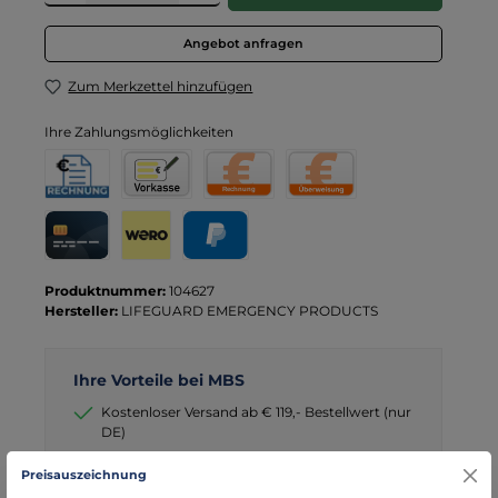
Angebot anfragen
Zum Merkzettel hinzufügen
Ihre Zahlungsmöglichkeiten
Rechnung für Behörden
Vorkasse
Rechnung
Direktüberweisung
Kreditkarte
Wero
PayPal
Produktnummer:
104627
Hersteller:
LIFEGUARD EMERGENCY PRODUCTS
Ihre Vorteile bei MBS
Kostenloser Versand ab € 119,- Bestellwert (nur
DE)
schneller Versand mit DHL
Preisauszeichnung
seit über 15 Jahren kompetenter Partner im