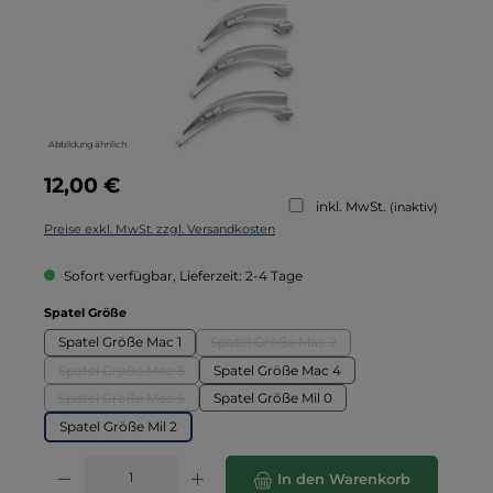
Abbildung ähnlich
Regulärer Preis:
12,00 €
inkl. MwSt.
(inaktiv)
Preise exkl. MwSt. zzgl. Versandkosten
Sofort verfügbar, Lieferzeit: 2-4 Tage
auswählen
Spatel Größe
Spatel Größe Mac 1
Spatel Größe Mac 2
(Diese Option ist zurzeit nicht verfüg
Spatel Größe Mac 3
Spatel Größe Mac 4
(Diese Option ist zurzeit nicht verfügbar.)
Spatel Größe Mac 5
Spatel Größe Mil 0
(Diese Option ist zurzeit nicht verfügbar.)
Spatel Größe Mil 2
Produkt Anzahl: Gib den gewünschten Wert ein oder benutze die Schaltflä
In den Warenkorb