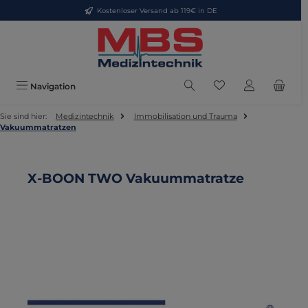
Kostenloser Versand ab 119€ in DE
Zum Hauptinhalt springen
Du hast 0 Produkte
Navigation
Sie sind hier:
Medizintechnik
Immobilisation und Trauma
Vakuummatratzen
X-BOON TWO Vakuummatratze