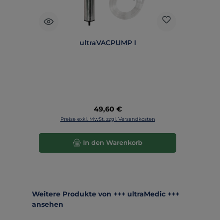
ultraVACPUMP I
Regulärer Preis:
49,60 €
Preise exkl. MwSt. zzgl. Versandkosten
In den Warenkorb
Produktgalerie überspringen
Weitere Produkte von +++ ultraMedic +++
ansehen