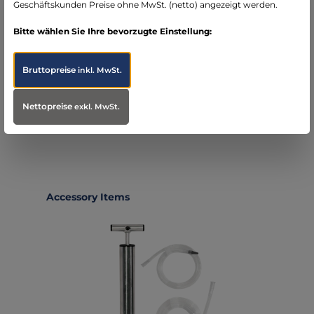
Mehr
Geschäftskunden Preise ohne MwSt. (netto) angezeigt werden.
Bitte wählen Sie Ihre bevorzugte Einstellung:
Infos zum Hersteller
Folgende Infos zum Hersteller sind verfübar...
Mehr
Bruttopreise
inkl. MwSt.
Bewertungen
Nettopreise
exkl. MwSt.
Produktgalerie überspringen
Accessory Items