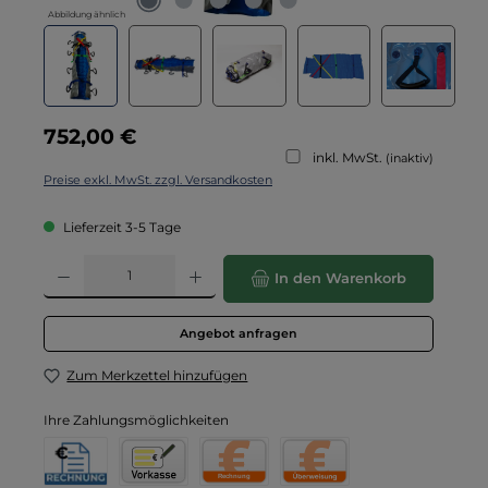
Abbildung ähnlich
Regulärer Preis:
752,00 €
inkl. MwSt.
(inaktiv)
Preise exkl. MwSt. zzgl. Versandkosten
Lieferzeit 3-5 Tage
Produkt Anzahl: Gib den gewünschten Wert ein oder benutze die Schaltflä
In den Warenkorb
Angebot anfragen
Zum Merkzettel hinzufügen
Ihre Zahlungsmöglichkeiten