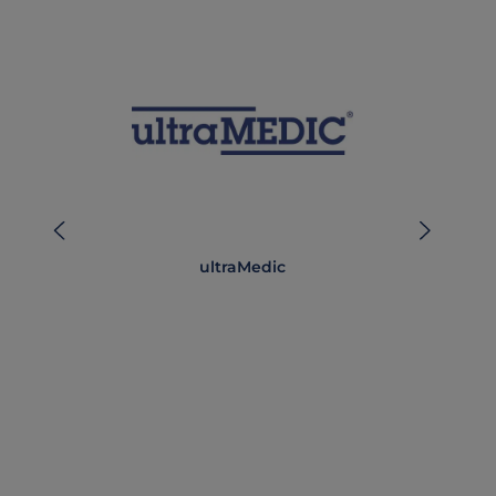
ultraMedic
Auf