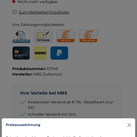
Nicht mehr verfügbar
Zum Merkzettel hinzufügen
Ihre Zahlungsmöglichkeiten
Rechnung für Behörden
Vorkasse
Rechnung
Direktüberweisung
Kreditkarte
Wero
PayPal
Produktnummer:
101749
Hersteller:
MBS Zivilschutz
Ihre Vorteile bei MBS
Kostenloser Versand ab € 119,- Bestellwert (nur
DE)
schneller Versand mit DHL
seit über 15 Jahren kompetenter Partner im
Preisauszeichnung
Bereich Notfallmedizin