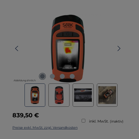
Bildergalerie überspringen
Abbildung ähnlich
Regulärer Preis:
839,50 €
inkl. MwSt.
(inaktiv)
Preise exkl. MwSt. zzgl. Versandkosten