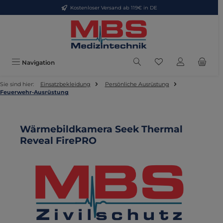
Kostenloser Versand ab 119€ in DE
Zum Hauptinhalt springen
Du hast 0 Produkte
Navigation
Sie sind hier:
Einsatzbekleidung
Persönliche Ausrüstung
Feuerwehr-Ausrüstung
Wärmebildkamera Seek Thermal
Reveal FirePRO