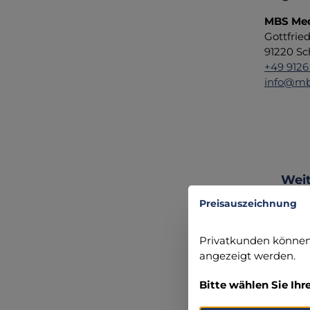
MBS Med
Gottfrie
91220 Sc
+49 9126
info@mb
Produ
Weit
Preisauszeichnung
Privatkunden können 
angezeigt werden.
Bitte wählen Sie Ihr