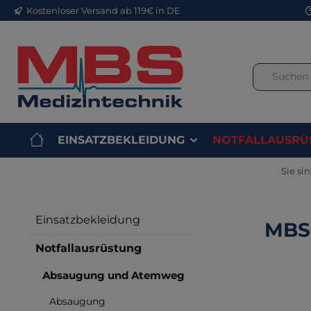
Kostenloser Versand ab 119€ in DE
m Hauptinhalt springen
Zur Suche springen
Zur Hauptnavigation springen
EINSATZBEKLEIDUNG
NOTFALLAUSRÜ
Sie sin
Einsatzbekleidung
MBS 
Notfallausrüstung
Absaugung und Atemweg
Bilderga
Absaugung