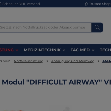
Schneller DHL Versand
Trusted Shops 
STUNG
MEDIZINTECHNIK
TAC MED
TECH
d hier:
Notfallausrüstung
Absaugung und Atemweg
AM-M
Modul "DIFFICULT AIRWAY" VI 
lerie überspringen