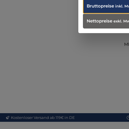
Bruttopreise
inkl. M
Nettopreise
exkl. M
MB
Eig
Onl
Me
Kostenloser Versand ab 119€ in DE
in