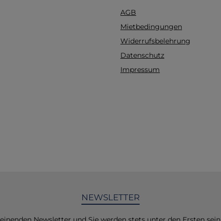
15xm x5cm Direkt ab
AGB
Szenarien 0 =
Kammerflimmern mit 
Mietbedingungen
Schock 1 = Kammerfli
Widerrufsbelehrung
x Schockabgabe, kein 
Datenschutz
Fehlermeldung Elek
Kammerflimmern,
Impressum
Schockabgabe, kein Sc
Kammerflimmern,
Schockabgabe, kein Sc
keine Schockabgab
Kammerflimmern,
Schockabgabe, kein Sc
Kammerflimmern,
Schockabgabe, kein S
Fehlermeldung Elek
Kammerflimmern,
Schockabgabe, kein Sc
NEWSLETTER
Fehlermeldung
Kammerflimmern
Störsignal durch Be
heinenden Newsletter und Sie werden stets unter den Ersten sei