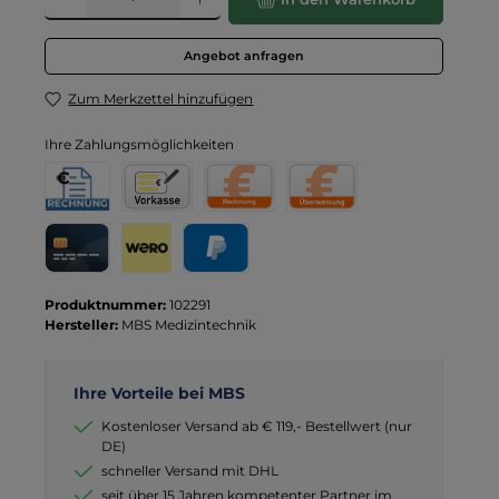
Angebot anfragen
Zum Merkzettel hinzufügen
Ihre Zahlungsmöglichkeiten
Rechnung für Behörden
Vorkasse
Rechnung
Direktüberweisung
Kreditkarte
Wero
PayPal
Produktnummer:
102291
Hersteller:
MBS Medizintechnik
Ihre Vorteile bei MBS
Kostenloser Versand ab € 119,- Bestellwert (nur
DE)
schneller Versand mit DHL
seit über 15 Jahren kompetenter Partner im