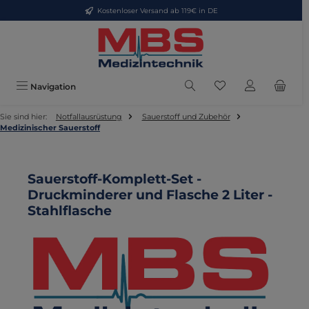
Kostenloser Versand ab 119€ in DE
Zum Hauptinhalt springen
Du hast 0 Produkte
Navigation
Sie sind hier:
Notfallausrüstung
Sauerstoff und Zubehör
Medizinischer Sauerstoff
Sauerstoff-Komplett-Set -
Druckminderer und Flasche 2 Liter -
Stahlflasche