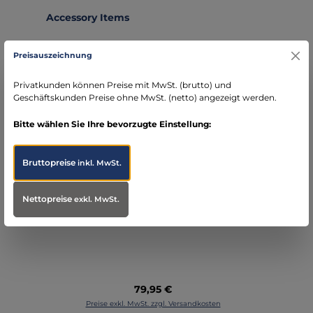
Produktgalerie überspringen
Accessory Items
Preisauszeichnung
Privatkunden können Preise mit MwSt. (brutto) und
Geschäftskunden Preise ohne MwSt. (netto) angezeigt werden.
Bitte wählen Sie Ihre bevorzugte Einstellung:
Bruttopreise
inkl. MwSt.
Sauerstofftasche - WaterStop Oxybag
Nettopreise
exkl. MwSt.
Profi Blue Plane
Regulärer Preis:
79,95 €
Preise exkl. MwSt. zzgl. Versandkosten