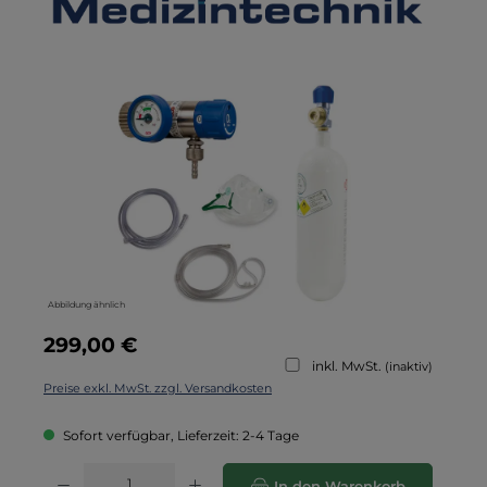
Bildergalerie überspringen
Abbildung ähnlich
Regulärer Preis:
299,00 €
inkl. MwSt.
(inaktiv)
Preise exkl. MwSt. zzgl. Versandkosten
Sofort verfügbar, Lieferzeit: 2-4 Tage
Produkt Anzahl: Gib den gewünschten Wert ein oder benutze die Schaltflä
In den Warenkorb