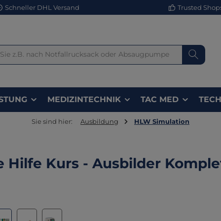
Schneller DHL Versand
Trusted Shops 
STUNG
MEDIZINTECHNIK
TAC MED
TECH
Sie sind hier:
Ausbildung
HLW Simulation
e Hilfe Kurs - Ausbilder Komplet
lerie überspringen