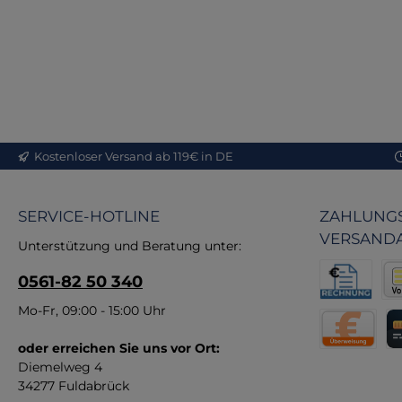
Eig
Onl
Me
Kostenloser Versand ab 119€ in DE
in
MB
SERVICE-HOTLINE
ZAHLUNGS
Q
VERSAND
Unterstützung und Beratung unter:
Lei
0561-82 50 340
e
Rechnung fü
Vor
Mo-Fr, 09:00 - 15:00 Uhr
Kun
U
oder erreichen Sie uns vor Ort:
Direktüberw
Kr
Diemelweg 4
34277 Fuldabrück
An