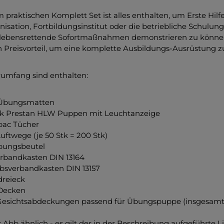
m praktischen Komplett Set ist alles enthalten, um Erste Hil
nisation, Fortbildungsinstitut oder die betriebliche Schulung
t lebensrettende Sofortmaßnahmen demonstrieren zu können 
 Preisvorteil, um eine komplette Ausbildungs-Ausrüstung zu
rumfang sind enthalten:
Übungsmatten
ck Prestan HLW Puppen mit Leuchtanzeige
bac Tücher
uftwege (je 50 Stk = 200 Stk)
bungsbeutel
rbandkasten DIN 13164
bsverbandkasten DIN 13157
reieck
Decken
Gesichtsabdeckungen passend für Übungspuppe (insgesamt
 Abb ähnlich - es gilt der in der Beschreibung aufgeführte 