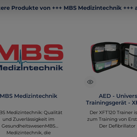
ktgalerie überspringen
ere Produkte von +++ MBS Medizintechnik +++
MBS Medizintechnik
AED - Univers
Trainingsgerät - X
AED-Traine
S Medizintechnik: Qualität
Der XFT120 Trainer is
und Zuverlässigkeit im
zum Training von Erst
GesundheitswesenMBS
Der Defibrillator 
Medizintechnik, die
vorprogrammiert