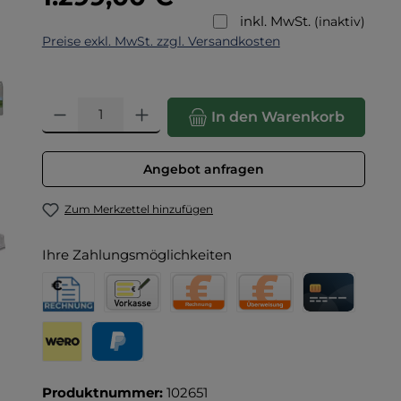
inkl. MwSt.
(inaktiv)
Preise exkl. MwSt. zzgl. Versandkosten
Produkt Anzahl: Gib den gewünschten Wert ein oder benut
In den Warenkorb
Angebot anfragen
Zum Merkzettel hinzufügen
Ihre Zahlungsmöglichkeiten
Rechnung für Behörden
Vorkasse
Rechnung
Direktüberweisung
Kreditkarte
Wero
PayPal
Produktnummer:
102651