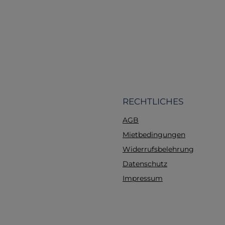
Lieferumfang enthalt
Elektroden-Pads 
Erwachsene 1 Paar
Verbindungskabel Net
Fernbedienung Plug-
eine ausführlic
Gebrauchsanweisung (
sowie eine prakti
TransporttascheMaße
RECHTLICHES
15xm x5cm Direkt ab
AGB
Szenarien 0 =
Kammerflimmern mit 
Mietbedingungen
Schock 1 = Kammerfli
Widerrufsbelehrung
x Schockabgabe, kein 
Datenschutz
Fehlermeldung Elek
Kammerflimmern,
Impressum
Schockabgabe, kein Sc
Kammerflimmern,
Schockabgabe, kein Sc
keine Schockabgab