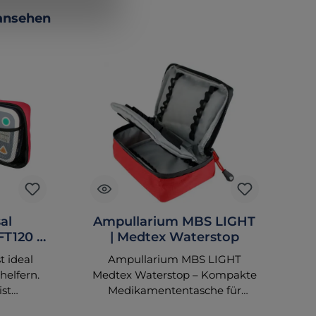
 ansehen
al
Ampullarium MBS LIGHT
FT120 -
| Medtex Waterstop
Ü
r
t ideal
Ampullarium MBS LIGHT
P
helfern.
Medtex Waterstop – Kompakte
fü
ist
Medikamententasche für
4-
 mit
Rettungsdienst und