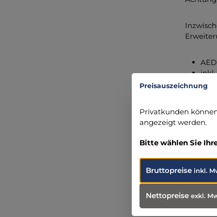
Inzwisch
Erweiter
AED 
inkl
Preisauszeichnung
Angabe
Privatkunden können 
MBS Med
angezeigt werden.
Gottfrie
91220 Sc
Bitte wählen Sie Ihr
+49 9126
info@mb
Bruttopreise
inkl. M
Nettopreise
exkl. M