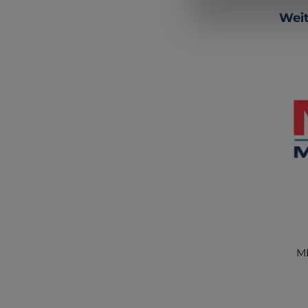
Produ
Weit
MB