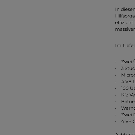
In diese
Hilfsorga
effizien
massiven
Im Liefe
• Zwei 
• 3 Stü
• Micro
• 4 VE L
• 100 Ü
• Kfz Ve
• Betrie
• Warnd
• Zwei 
• 4 VE 
Achtung: