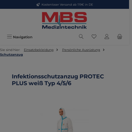
Kostenloser Versand ab 119€ in DE
Zum Hauptinhalt springen
Du hast 0 Produkte
Navigation
Sie sind hier:
Einsatzbekleidung
Persönliche Ausrüstung
Schutzanzug
Infektionsschutzanzug PROTEC
PLUS weiß Typ 4/5/6
Bildergalerie überspringen