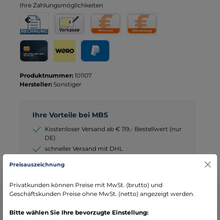
Ihre Zahlungsmöglichkeiten
Rechnung für Behörden
Vorkasse
Rechnung
Direktüberweisung
Kreditkarte
Wero
PayPal
Produktnummer:
101107
Hersteller:
Sonstiger
Ihre Vorteile bei MBS
Kostenloser Versand ab € 119,- Bestellwert (nur
DE)
schneller Versand mit DHL
seit über 15 Jahren kompetenter Partner im
Preisauszeichnung
Bereich Notfallmedizin
Privatkunden können Preise mit MwSt. (brutto) und
Geschäftskunden Preise ohne MwSt. (netto) angezeigt werden.
Bitte wählen Sie Ihre bevorzugte Einstellung: