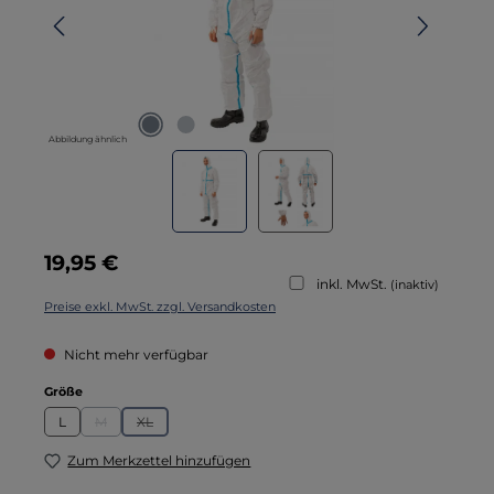
Abbildung ähnlich
Regulärer Preis:
19,95 €
inkl. MwSt.
(inaktiv)
Preise exkl. MwSt. zzgl. Versandkosten
Nicht mehr verfügbar
auswählen
Größe
L
M
XL
(Diese Option ist zurzeit nicht verfügbar.)
(Diese Option ist zurzeit nicht verfügbar.)
Zum Merkzettel hinzufügen