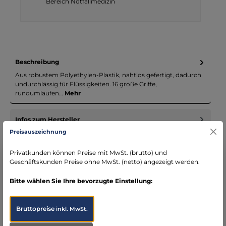
Bereich Notfallmedizin
Beschreibung
Aus robustem Polyethylen-Plastik, nahtlos gefertigt, dadurch
undurchlässig für Flüssigkeiten. 16 große Griffe,
rundumlaufen…
Mehr
Infos zum Hersteller
Preisauszeichnung
Folgende Infos zum Hersteller sind verfübar...
Mehr
Privatkunden können Preise mit MwSt. (brutto) und
Bewertungen
Geschäftskunden Preise ohne MwSt. (netto) angezeigt werden.
Bitte wählen Sie Ihre bevorzugte Einstellung:
Bruttopreise
inkl. MwSt.