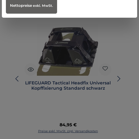
Produktgalerie überspringen
Accessory Items
Nettopreise
exkl. MwSt.
LIFEGUARD Tactical Headfix Universal
s
Kopffixierung Standard schwarz
Regulärer Preis:
84,95 €
Preise exkl. MwSt. zzgl. Versandkosten