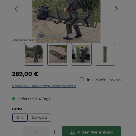
Abbildung ähnlich
Regulärer Preis:
269,00 €
inkl. MwSt.
(inaktiv)
Preise exkl. MwSt. zzgl. Versandkosten
Lieferzeit 2-4 Tage
auswählen
Farbe
Oliv
Schwarz
Produkt Anzahl: Gib den gewünschten Wert ein oder benutze die Schaltflä
In den Warenkorb