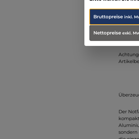
Bruttopreise
inkl. M
Nettopreise
exkl. M
Achtung:
Artikelb
Überzeug
Der Notf
kompakte
Aluminiu
sondern 
die einz