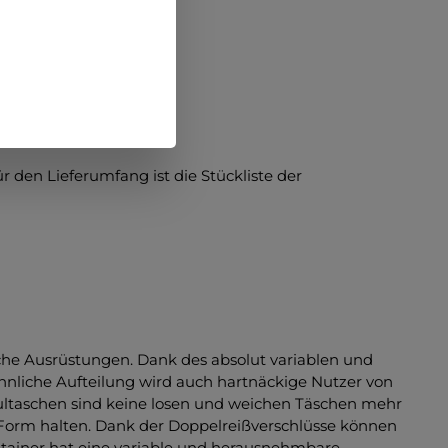
 den Lieferumfang ist die Stückliste der
che Ausrüstungen. Dank des absolut variablen und
ähnliche Aufteilung wird auch hartnäckige Nutzer von
ltaschen sind keine losen und weichen Täschen mehr
 Form halten. Dank der Doppelreißverschlüsse können
tainer hat eine variable und herausnehmbare