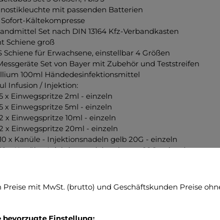
nostikleuchte mit passenden Batterien
 Sofort-Kältekompresse
andmittel Set nach DIN 13164 Kfz-Verbandkasten
nt Schiene groß
Schiene für Erwachsene, einstellbar 4 Größen
essgeräte Set von Bayer mit Zubehör und Teststreifen
illium 100ml Händedesinfektionsmittel
l Infusion / Injektion:
5 x Einwegspritze 2ml - einzeln
5 x Einwegspritze 5ml - einzeln
2 x Einwegspritze 10ml - einzeln
2 x Einwegspritze 20ml - einzeln
10 x Kanüle - Injektionsnadeln gelb 20G - einzeln
10 x Kanüle - Injektionsnadeln schwarz 22G - einzeln
1 x Cutasept® F Hautdesinfektionsmittel 50ml
1 x Vasofix safety Venenverweilkanülen G22 blau
1 x Vasofix safety Venenverweilkanülen G20 rosa
Preise mit MwSt. (brutto) und Geschäftskunden Preise ohne
1 x Vasofix safety Venenverweilkanülen G18 grün
1 x Vasofix safety Venenverweilkanülen G16 grau
1 x Vasofix safety Venenverweilkanülen G14 orange
e bevorzugte Einstellung: