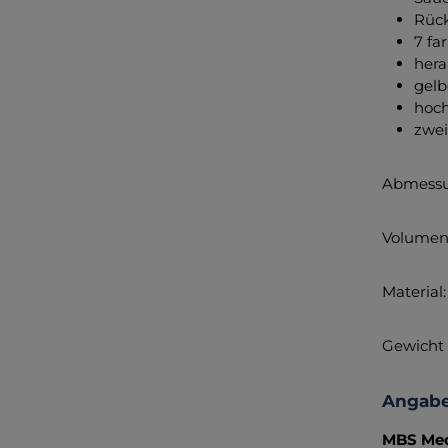
Rück
7 fa
hera
gelb
hoch
zwei
Abmessun
Volumen: 
Material:
Gewicht l
Angabe
MBS Med