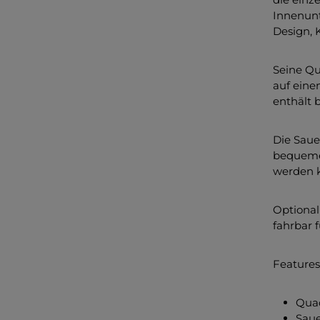
Innenunt
Design, 
Seine Qu
auf einen
enthält 
Die Saue
bequeme 
werden 
Optional 
fahrbar 
Features 
Qua
Saue