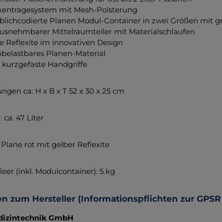
entragesystem mit Mesh-Polsterung
rblichcodierte Planen Modul-Container in zwei Größen mit
usnehmbarer Mittelraumteiler mit Materialschlaufen
e Reflexite im innovativen Design
belastbares Planen-Material
 kurzgefaste Handgriffe
gen ca: H x B x T 52 x 30 x 25 cm
ca. 47 Liter
 Plane rot mit gelber Reflexite
eer (inkl. Modulcontainer): 5 kg
n zum Hersteller (Informationspflichten zur GPSR
izintechnik GmbH