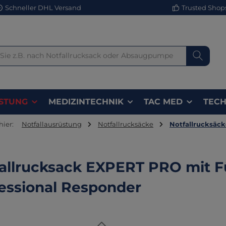
Schneller DHL Versand
Trusted Shops 
STUNG
MEDIZINTECHNIK
TAC MED
TECH
hier:
Notfallausrüstung
Notfallrucksäcke
Notfallrucksäcke
allrucksack EXPERT PRO mit 
essional Responder