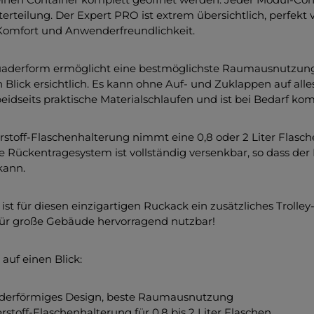
erteilung. Der Expert PRO ist extrem übersichtlich, perfekt
Komfort und Anwenderfreundlichkeit.
aderform ermöglicht eine bestmöglichste Raumausnutzung. 
 Blick ersichtlich. Es kann ohne Auf- und Zuklappen auf alles
beidseits praktische Materialschlaufen und ist bei Bedarf kom
rstoff-Flaschenhalterung nimmt eine 0,8 oder 2 Liter Flasc
Rückentragesystem ist vollständig versenkbar, so dass de
kann.
ist für diesen einzigartigen Ruckack ein zusätzliches Trolley
für große Gebäude hervorragend nutzbar!
auf einen Blick:
derförmiges Design, beste Raumausnutzung
rstoff-Flaschenhalterung für 0,8 bis 2 Liter Flaschen