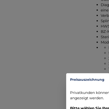
Diag
eine
Verb
Spli
HWS 
BZ-M
Ster
Modu
Preisauszeichnung
Privatkunden können 
angezeigt werden.
Bitte wählen Sie Ihr