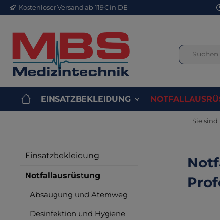
Kostenloser Versand ab 119€ in DE
m Hauptinhalt springen
Zur Suche springen
Zur Hauptnavigation springen
EINSATZBEKLEIDUNG
NOTFALLAUSRÜ
Sie sind 
Einsatzbekleidung
Notf
Notfallausrüstung
Prof
Absaugung und Atemweg
Desinfektion und Hygiene