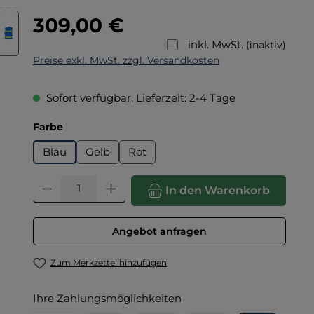
Regulärer Preis:
309,00 €
inkl. MwSt.
(inaktiv)
Preise exkl. MwSt. zzgl. Versandkosten
Sofort verfügbar, Lieferzeit: 2-4 Tage
auswählen
Farbe
Blau
Gelb
Rot
Produkt Anzahl: Gib den gewünschten Wert ein oder benut
In den Warenkorb
Angebot anfragen
Zum Merkzettel hinzufügen
Ihre Zahlungsmöglichkeiten