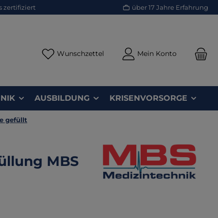
zertifiziert
über 17 Jahre Erfahrung
Du hast 0 Produkte auf dem Merk
Wunschzettel
Mein Konto
NIK
AUSBILDUNG
KRISENVORSORGE
 gefüllt
Füllung MBS