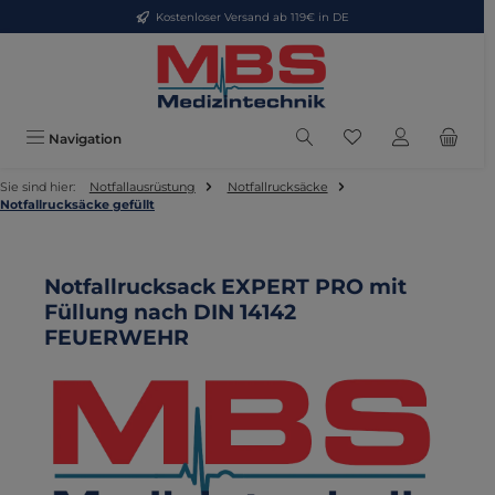
Kostenloser Versand ab 119€ in DE
Zum Hauptinhalt springen
Du hast 0 Produkte
Navigation
Sie sind hier:
Notfallausrüstung
Notfallrucksäcke
Notfallrucksäcke gefüllt
Notfallrucksack EXPERT PRO mit
Füllung nach DIN 14142
FEUERWEHR