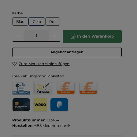
auswählen
Farbe
Blau
Gelb
Rot
Produkt Anzahl: Gib den gewünschten Wert ein oder benutze die Schaltflä
In den Warenkorb
Angebot anfragen
Zum Merkzettel hinzufügen
Ihre Zahlungsmöglichkeiten
Rechnung für Behörden
Vorkasse
Rechnung
Direktüberweisung
Kreditkarte
Wero
PayPal
Produktnummer:
103454
Hersteller:
MBS Medizintechnik