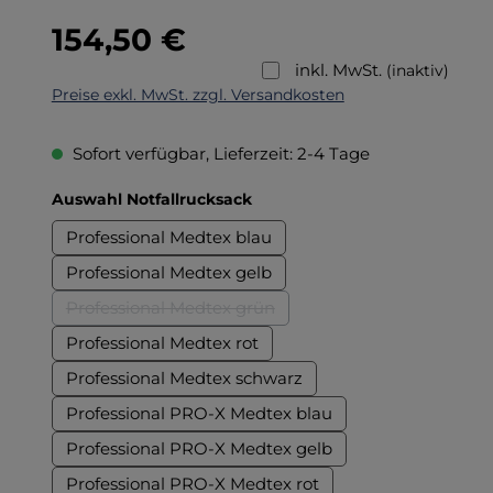
Regulärer Preis:
154,50 €
inkl. MwSt.
(inaktiv)
Preise exkl. MwSt. zzgl. Versandkosten
Sofort verfügbar, Lieferzeit: 2-4 Tage
auswählen
Auswahl Notfallrucksack
Professional Medtex blau
Professional Medtex gelb
Professional Medtex grün
(Diese Option ist zurzeit nicht verfügbar.)
Professional Medtex rot
Professional Medtex schwarz
Professional PRO-X Medtex blau
Professional PRO-X Medtex gelb
Professional PRO-X Medtex rot