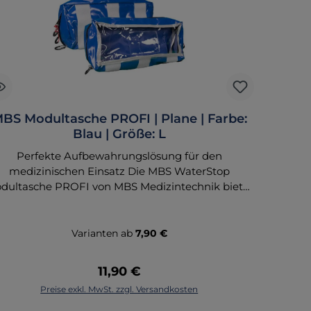
BS Modultasche PROFI | Plane | Farbe:
M
Blau | Größe: L
Perfekte Aufbewahrungslösung für den
medizinischen Einsatz Die MBS WaterStop
dultasche PROFI von MBS Medizintechnik bietet
Mo
ne ideale Lösung zur übersichtlichen und sicheren
ei
fbewahrung von Verbandmaterial und anderem
A
dizinischen Equipment. Diese Tasche ist speziell
me
Varianten ab
7,90 €
ür den Notfallrucksack XL entwickelt und bietet
durch ihre hochwertige Verarbeitung und
Regulärer Preis:
11,90 €
durchdachte Funktionalität eine verlässliche
In den Warenkorb
Preise exkl. MwSt. zzgl. Versandkosten
Lösung für den professionellen
insatz. Produktvarianten Farben: Blau, Grün, Rot,
E