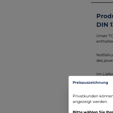
Prod
DIN 1
Unser TO
enthalten
Notfallr
des jewe
Im Liefe
Preisauszeichnung
Notf
Blut
Privatkunden können 
Flac
angezeigt werden.
Diag
AMBU
Bitte wählen Sie Ihr