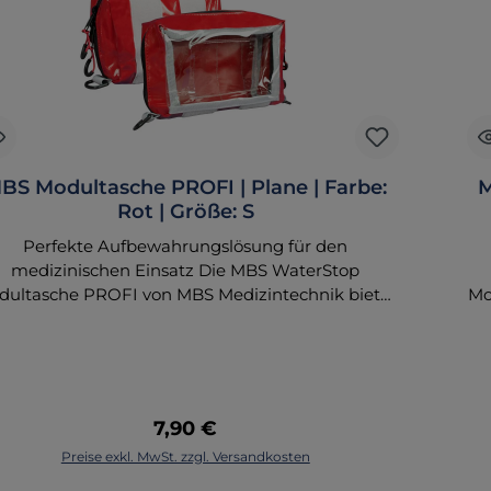
BS Modultasche PROFI | Plane | Farbe:
M
Rot | Größe: S
Perfekte Aufbewahrungslösung für den
medizinischen Einsatz Die MBS WaterStop
dultasche PROFI von MBS Medizintechnik bietet
Mo
e ideale Lösung zur übersichtlichen und sicheren
ei
fbewahrung von Verbandmaterial und anderem
Au
dizinischen Equipment. Diese Tasche ist speziell
me
ür den Notfallrucksack XL entwickelt und bietet
f
durch ihre hochwertige Verarbeitung und
Regulärer Preis:
7,90 €
durchdachte Funktionalität eine verlässliche
In den Warenkorb
Preise exkl. MwSt. zzgl. Versandkosten
Lösung für den professionellen
nsatz. Produktvarianten Farben: Blau, Grün, Rot,
E