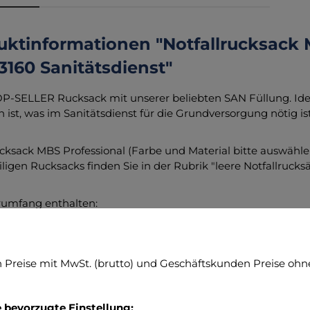
uktinformationen "Notfallrucksack 
3160 Sanitätsdienst"
P-SELLER Rucksack mit unserer beliebten SAN Füllung. Idea
 ist, was im Sanitätsdienst für die Grundversorgung nötig ist
ucksack MBS Professional (Farbe und Material bitte auswähle
iligen Rucksacks finden Sie in der Rubrik "leere Notfallrucks
rumfang enthalten:
allrucksack MBS Professional (Farbe und Material bitte wähl
druckmessgerät MBS Standard
Preise mit MwSt. (brutto) und Geschäftskunden Preise ohne
hkopf-Schwestern-Stethoskop
nostikleuchte Standard inkl. Batterien
 Spur II Einmalbeatmungsbeutelset inkl. Maske Größe 5, R
e bevorzugte Einstellung: