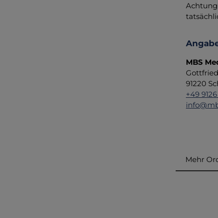
Achtung:
tatsächl
Angabe
MBS Med
Gottfrie
91220 Sc
+49 9126
info@mb
Mehr Ord
Produ