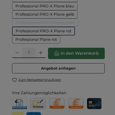
Professional PRO-X Plane blau
Professional PRO-X Plane gelb
Professional PRO-X Plane grün
(Diese Option ist zurzeit nicht verfügbar.)
Professional PRO-X Plane rot
Professional Plane rot
Produkt Anzahl: Gib den gewünschten Wert ein oder benut
In den Warenkorb
Angebot anfragen
Zum Merkzettel hinzufügen
Ihre Zahlungsmöglichkeiten
Rechnung für Behörden
Vorkasse
Rechnung
Direktüberweisung
Kreditkarte