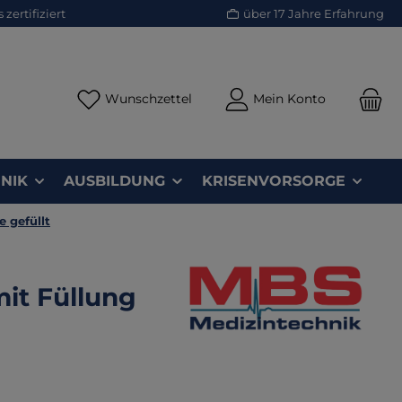
zertifiziert
über 17 Jahre Erfahrung
Du hast 0 Produkte auf dem Merk
Wunschzettel
Mein Konto
NIK
AUSBILDUNG
KRISENVORSORGE
 gefüllt
mit Füllung