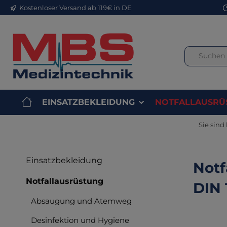
Kostenloser Versand ab 119€ in DE
m Hauptinhalt springen
Zur Suche springen
Zur Hauptnavigation springen
EINSATZBEKLEIDUNG
NOTFALLAUSRÜ
Sie sind 
Einsatzbekleidung
Notf
Notfallausrüstung
DIN 
Absaugung und Atemweg
Desinfektion und Hygiene