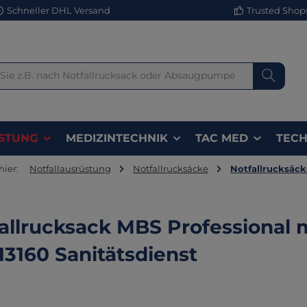
Schneller DHL Versand
Trusted Shops 
STUNG
MEDIZINTECHNIK
TAC MED
TECH
hier:
Notfallausrüstung
Notfallrucksäcke
Notfallrucksäcke
allrucksack MBS Professional 
13160 Sanitätsdienst