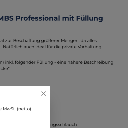
MBS Professional mit Füllung
l zur Beschaffung größerer Mengen, da alles
. Natürlich auch ideal für die private Vorhaltung.
n) inkl. folgender Füllung - eine nähere Beschreibung
äcke"
en)
 MwSt. (netto)
eservoir und O2-Zuleitungsschlauch