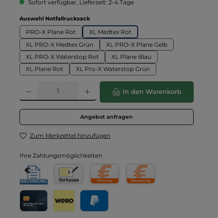
Sofort verfügbar, Lieferzeit: 2-4 Tage
auswählen
Auswahl Notfallrucksack
PRO-X Plane Rot
XL Medtex Rot
XL PRO-X Medtex Grün
XL PRO-X Plane Gelb
XL PRO-X Waterstop Rot
XL Plane Blau
XL Plane Rot
XL Pro-X Waterstop Grün
Produkt Anzahl: Gib den gewünschten Wert ein oder benutze die Schaltflä
In den Warenkorb
Angebot anfragen
Zum Merkzettel hinzufügen
Ihre Zahlungsmöglichkeiten
Rechnung für Behörden
Vorkasse
Rechnung
Direktüberweisung
Kreditkarte
Wero
PayPal