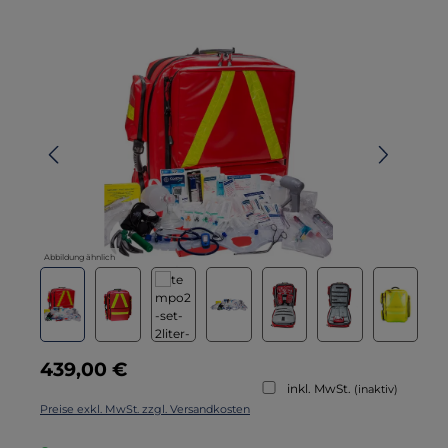
Bildergalerie überspringen
Abbildung ähnlich
Regulärer Preis:
439,00 €
inkl. MwSt.
(inaktiv)
Preise exkl. MwSt. zzgl. Versandkosten