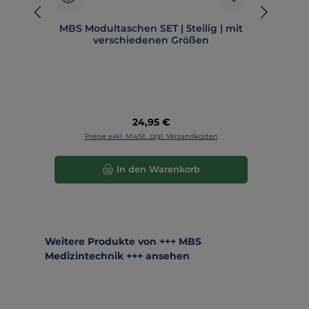
MBS Modultaschen SET | 5teilig | mit
M
verschiedenen Größen
Regulärer Preis:
24,95 €
Preise exkl. MwSt. zzgl. Versandkosten
In den Warenkorb
Produktgalerie überspringen
Weitere Produkte von +++ MBS
Medizintechnik +++ ansehen