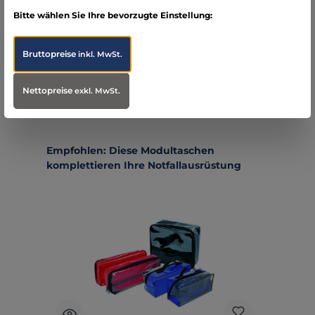
Folgende Infos zum Hersteller sind verfübar...
Mehr
Bitte wählen Sie Ihre bevorzugte Einstellung:
Bewertungen
Bruttopreise
inkl. MwSt.
Nettopreise
exkl. MwSt.
Produktgalerie überspringen
Empfohlen: Diese Modultaschen
komplettieren Ihre Notfallausrüstung