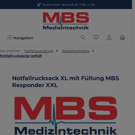
Kostenloser Versand ab 119€ in DE
Zum Hauptinhalt springen
Du hast 0 Produkte
Navigation
Sie sind hier:
Notfallausrüstung
Notfallrucksäcke
Notfallrucksäcke gefüllt
Notfallrucksack XL mit Füllung MBS
Responder XXL