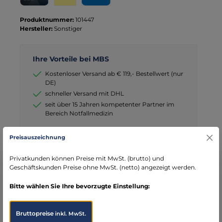
Kreditkarte
Wero
PayPal
Produktnummer:
101447
Hersteller:
Sonstiger
Ihre Vorteile bei MBS
Kostenloser Versand ab € 119,- Bestellwert (nur
DE)
schneller Versand mit DHL
seit über 15 Jahren kompetenter Partner im
Bereich Notfallmedizin
Preisauszeichnung
Privatkunden können Preise mit MwSt. (brutto) und
Geschäftskunden Preise ohne MwSt. (netto) angezeigt werden.
Beschreibung
Limitierte Auflage - nur in dieser
Bitte wählen Sie Ihre bevorzugte Einstellung:
Farbkombination/Beschriftung erhältlich - nur solange der
Vorrat reicht! Passend für die…
Mehr
Bruttopreise
inkl. MwSt.