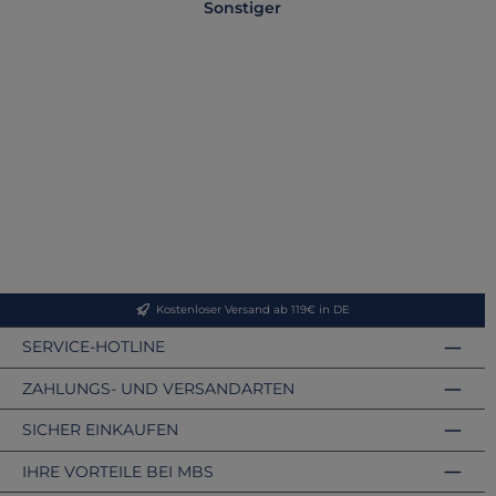
Sonstiger
T
Kostenloser Versand ab 119€ in DE
SERVICE-HOTLINE
ZAHLUNGS- UND VERSANDARTEN
SICHER EINKAUFEN
IHRE VORTEILE BEI MBS