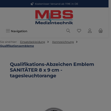
Kostenloser Versand ab 119€ in DE
Zum Hauptinhalt springen
Du hast 0 Produkte
Navigation
Sie sind hier:
Einsatzbekleidung
Kennzeichnung
Qualifikationsembleme
Qualifikations-Abzeichen Emblem
SANITÄTER 8 x 9 cm -
tagesleuchtorange
Bildergalerie überspringen