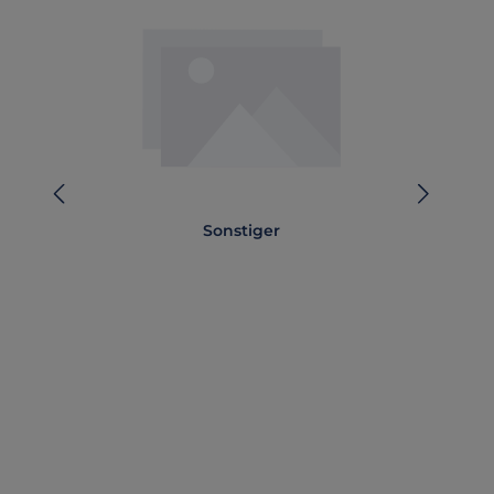
Sonstiger
T