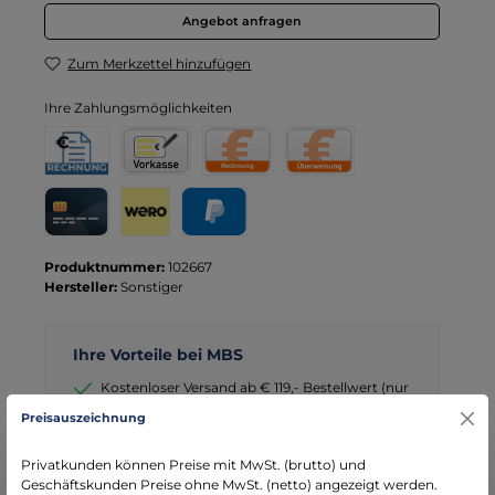
Angebot anfragen
Zum Merkzettel hinzufügen
Ihre Zahlungsmöglichkeiten
Rechnung für Behörden
Vorkasse
Rechnung
Direktüberweisung
Kreditkarte
Wero
PayPal
Produktnummer:
102667
Hersteller:
Sonstiger
Ihre Vorteile bei MBS
Kostenloser Versand ab € 119,- Bestellwert (nur
DE)
Preisauszeichnung
schneller Versand mit DHL
seit über 15 Jahren kompetenter Partner im
Privatkunden können Preise mit MwSt. (brutto) und
Bereich Notfallmedizin
Geschäftskunden Preise ohne MwSt. (netto) angezeigt werden.