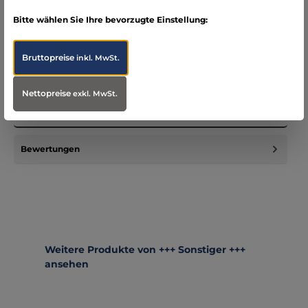
Bitte wählen Sie Ihre bevorzugte Einstellung:
Bruttopreise
inkl. MwSt.
Beschreibung
Der Klassiker unter den Umfeldleuchten. Tausendfach bei
Nettopreise
exkl. MwSt.
Rettungs,- und Hilfsorganisationen im Einsatz.Danke einer
ausgeklüge…
Mehr
Bewertungen
Produktgalerie überspringen
Weitere Produkte von +++ Sonstiger +++
ansehen