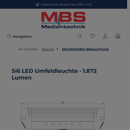
Kostenloser Versand ab 119€ in DE
Zum Hauptinhalt springen
Du hast 0 Produkte
Navigation
Sie sind hier:
Technik
Einsatzstellen Beleuchtung
SI6 LED Umfeldleuchte - 1.872
Lumen
Bildergalerie überspringen