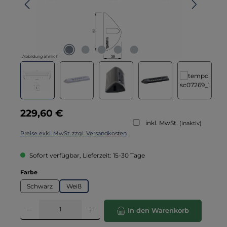
Abbildung ähnlich
Regulärer Preis:
229,60 €
inkl. MwSt.
(inaktiv)
Preise exkl. MwSt. zzgl. Versandkosten
Sofort verfügbar, Lieferzeit: 15-30 Tage
auswählen
Farbe
Schwarz
Weiß
Produkt Anzahl: Gib den gewünschten Wert ein oder benutze die Schaltflä
In den Warenkorb