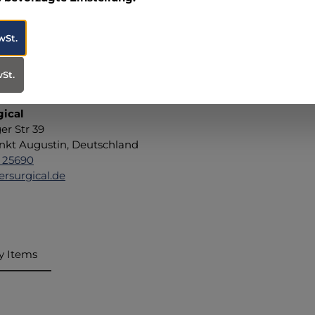
eril verpackten Absaugkatheter bieten eine zuverlässige Lös
e Absaugung benötigen. Der durchdachte Aufbau und die hoh
wSt.
freundlichkeit.
wSt.
n zum Hersteller (Informationspflichten zur GPSR
gical
er Str 39
nkt Augustin, Deutschland
 25690
ersurgical.de
y Items
ktgalerie überspringen