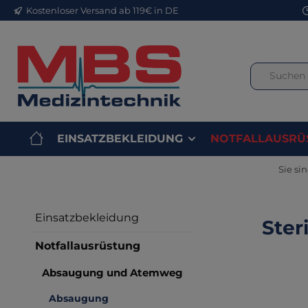
Kostenloser Versand ab 119€ in DE
m Hauptinhalt springen
Zur Suche springen
Zur Hauptnavigation springen
EINSATZBEKLEIDUNG
NOTFALLAUSRÜ
Sie sin
Einsatzbekleidung
Ster
Notfallausrüstung
Absaugung und Atemweg
Bilderga
Absaugung