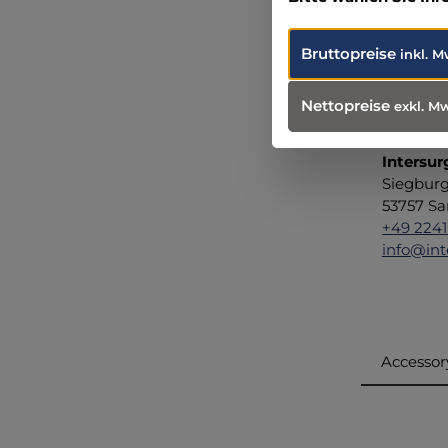
Diese st
effektiv
Bruttopreise
inkl. M
Benutzer
Nettopreise
exkl. M
Angabe
Intersur
Siegburg
53757 Sa
+49 2241
info@int
Accessor
Produ