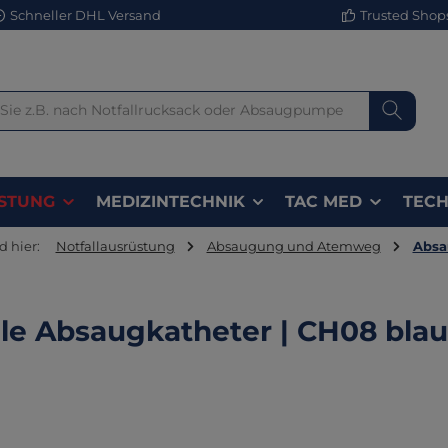
Schneller DHL Versand
Trusted Shops 
STUNG
MEDIZINTECHNIK
TAC MED
TECH
d hier:
Notfallausrüstung
Absaugung und Atemweg
Absa
ile Absaugkatheter | CH08 blau
lerie überspringen