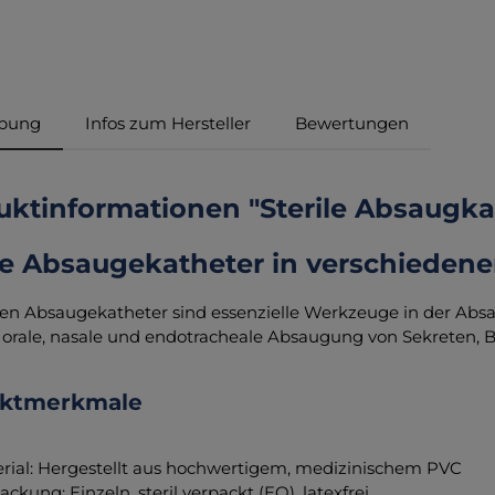
ibung
Infos zum Hersteller
Bewertungen
ktinformationen "Sterile Absaugka
ile Absaugekatheter in verschiede
ilen Absaugekatheter sind essenzielle Werkzeuge in der Abs
e orale, nasale und endotracheale Absaugung von Sekreten,
uktmerkmale
rial: Hergestellt aus hochwertigem, medizinischem PVC
ackung: Einzeln, steril verpackt (EO), latexfrei