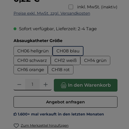
inkl. MwSt.
(inaktiv)
Preise exkl. MwSt. zzgl. Versandkosten
Sofort verfügbar, Lieferzeit: 2-4 Tage
auswählen
Absaugkatheter Größe
CH06 hellgrün
CH08 blau
CH10 schwarz
CH12 weiß
CH14 grün
CH16 orange
CH18 rot
Produkt Anzahl: Gib den gewünschten Wert ein oder benut
In den Warenkorb
Angebot anfragen
1.600+ mal verkauft in den letzten Monaten
Zum Merkzettel hinzufügen