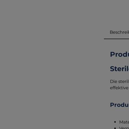
Beschre
Produ
Ster
Die ster
effektiv
Prod
Mate
Verp