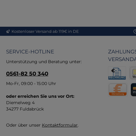
Out
Kostenloser Versand ab 119€ in DE
Na
bi
SERVICE-HOTLINE
ZAHLUNGS
s
VERSAND
Unterstützung und Beratung unter:
ü
0561-82 50 340
wi
Rechnung fü
Vor
Mo-Fr, 09:00 - 15:00 Uhr
Ans
oder erreichen Sie uns vor Ort:
Direktüberw
Kr
Diemelweg 4
34277 Fuldabrück
Oder über unser
Kontaktformular
.