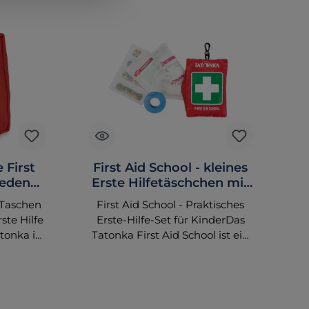
 First
First Aid School - kleines
hiedene
Erste Hilfetäschchen mit
Füllung
-Taschen
First Aid School - Praktisches
ste Hilfe
Erste-Hilfe-Set für KinderDas
tonka ist
Tatonka First Aid School ist ein
rößen
handliches, bereits gefülltes
viduellen
Erste-Hilfe-Set, das speziell für
ht zu
Kinder und kleinere
p
für
Verletzungen in der Schule oder