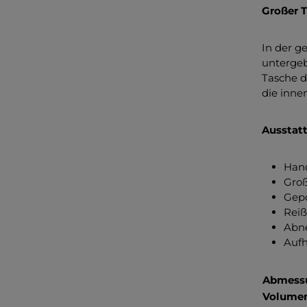
Großer 
In der 
untergeb
Tasche d
die inne
Ausstat
Hand
Groß
Gepo
Reiß
Abne
Auf
Abmess
Volumen