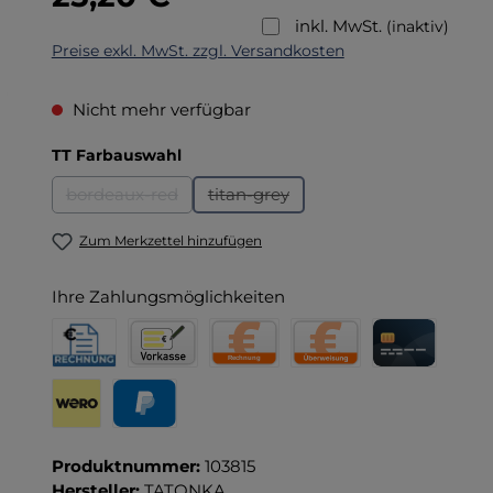
inkl. MwSt.
(inaktiv)
Preise exkl. MwSt. zzgl. Versandkosten
Nicht mehr verfügbar
auswählen
TT Farbauswahl
bordeaux-red
titan-grey
(Diese Option ist zurzeit nicht verfügbar.)
(Diese Option ist zurzeit nicht verf
Zum Merkzettel hinzufügen
Ihre Zahlungsmöglichkeiten
Rechnung für Behörden
Vorkasse
Rechnung
Direktüberweisung
Kreditkarte
Wero
PayPal
Produktnummer:
103815
Hersteller:
TATONKA