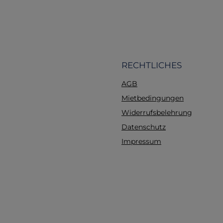
Organisation des In
erleichtert und sicherst
im Notfall alles sofort g
ist. Der umlaufe
Reißverschluss ermögl
vollständiges Aufkla
RECHTLICHES
Tasche, was den Zugrif
AGB
benötigten Materi
erheblich
Mietbedingungen
vereinfacht.Nachhalti
Widerrufsbelehrung
FlexibilitätDie neuere
Datenschutz
sind PFC/PFAS-frei aus
was die Erste Hilfe Tas
Impressum
Aid nicht nur zu e
praktischen, sondern
einer umweltfreundlic
macht. Zudem könn
Taschen in der le
Ausführung individuell
werden, sodass zusä