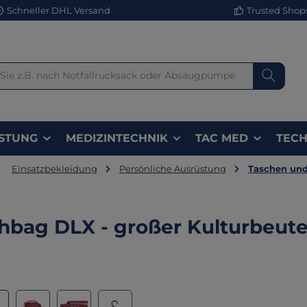
Schneller DHL Versand
Trusted Shops 
STUNG
MEDIZINTECHNIK
TAC MED
TECH
:
Einsatzbekleidung
Persönliche Ausrüstung
Taschen un
bag DLX - großer Kulturbeute
lerie überspringen