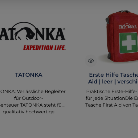
TATONKA
Erste Hilfe Tasche
Aid | leer | versc
Größen
ONKA: Verlässliche Begleiter
Praktische Erste-Hilfe
für Outdoor-
für jede SituationDie Er
enteuer TATONKA steht für
Tasche First Aid von Ta
qualitativ hochwertige
in verschiedenen G
Outdoor-Ausrüstung, die
erhältlich, um den indi
peziell für Abenteurer und
Bedürfnissen gerec
Naturliebhaber entwickelt
werden. Egal, ob 