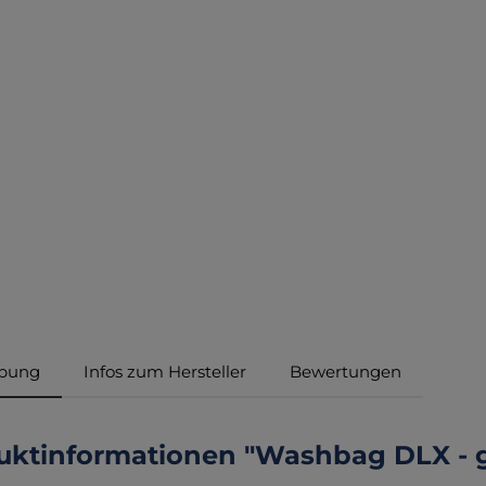
ibung
Infos zum Hersteller
Bewertungen
uktinformationen "Washbag DLX - g