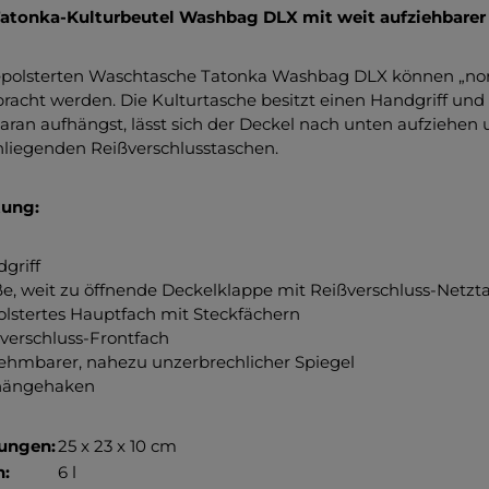
Tatonka-Kulturbeutel Washbag DLX mit weit aufziehbarer
gepolsterten Waschtasche Tatonka Washbag DLX können „no
racht werden. Die Kulturtasche besitzt einen Handgriff un
aran aufhängst, lässt sich der Deckel nach unten aufziehen u
nliegenden Reißverschlusstaschen.
tung:
griff
e, weit zu öffnende Deckelklappe mit Reißverschluss-Netzt
lstertes Hauptfach mit Steckfächern
verschluss-Frontfach
hmbarer, nahezu unzerbrechlicher Spiegel
hängehaken
ungen:
25 x 23 x 10 cm
:
6 l