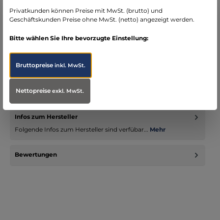
Bereich Notfallmedizin
Privatkunden können Preise mit MwSt. (brutto) und
Geschäftskunden Preise ohne MwSt. (netto) angezeigt werden.
Bitte wählen Sie Ihre bevorzugte Einstellung:
Beschreibung
Bruttopreise
inkl. MwSt.
Edle Arzttasche aus Leder die mit sehr guter Ausstattung, Flair
und Eleganz überzeugt. Der funktionale Innenraum mit
Nettopreise
herausn…
Mehr
exkl. MwSt.
Infos zum Hersteller
Folgende Infos zum Hersteller sind verfübar...
Mehr
Bewertungen