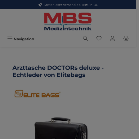
Kostenloser Versand ab 119€ in DE
Zum Hauptinhalt springen
Du hast 0 Produkte
Navigation
Arzttasche DOCTORs deluxe -
Echtleder von Elitebags
Bildergalerie überspringen