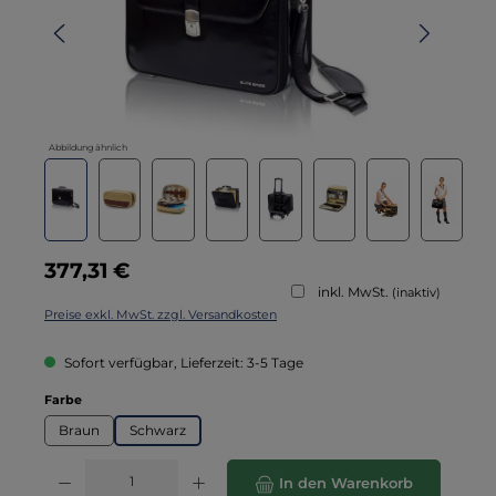
Abbildung ähnlich
Regulärer Preis:
377,31 €
inkl. MwSt.
(inaktiv)
Preise exkl. MwSt. zzgl. Versandkosten
Sofort verfügbar, Lieferzeit: 3-5 Tage
auswählen
Farbe
Braun
Schwarz
Produkt Anzahl: Gib den gewünschten Wert ein oder benutze die Schaltflä
In den Warenkorb