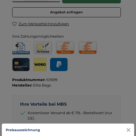
Angebot anfragen
Zum Merkzettel hinzufügen
Ihre Zahlungsmöglichkeiten
Rechnung für Behörden
Vorkasse
Rechnung
Direktüberweisung
Kreditkarte
Wero
PayPal
Produktnummer:
101699
Hersteller:
Elite Bags
Ihre Vorteile bei MBS
Kostenloser Versand ab € 119,- Bestellwert (nur
DE)
schneller Versand mit DHL
Preisauszeichnung
seit über 15 Jahren kompetenter Partner im