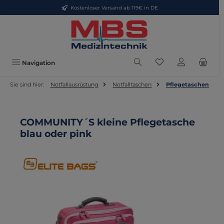
Kostenloser Versand ab 119€ in DE
Zum Hauptinhalt springen
Du hast 0 Produkte
Navigation
Sie sind hier:
Notfallausrüstung
Notfalltaschen
Pflegetaschen
COMMUNITY´S kleine Pflegetasche
blau oder pink
Bildergalerie überspringen