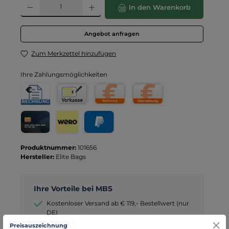
Produkt Anzahl: Gib den gewünschten Wert ein oder benutze die Schaltflä
In den Warenkorb
Angebot anfragen
Zum Merkzettel hinzufügen
Ihre Zahlungsmöglichkeiten
Rechnung für Behörden
Vorkasse
Rechnung
Direktüberweisung
Kreditkarte
Wero
PayPal
Produktnummer:
101656
Hersteller:
Elite Bags
Ihre Vorteile bei MBS
Kostenloser Versand ab € 119,- Bestellwert (nur
DE)
schneller Versand mit DHL
Preisauszeichnung