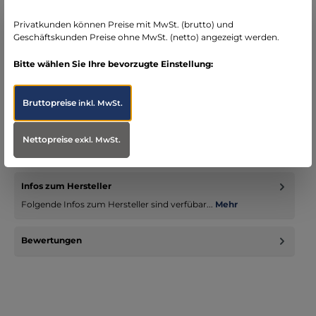
seit über 15 Jahren kompetenter Partner im
Bereich Notfallmedizin
Privatkunden können Preise mit MwSt. (brutto) und
Geschäftskunden Preise ohne MwSt. (netto) angezeigt werden.
Bitte wählen Sie Ihre bevorzugte Einstellung:
Bruttopreise
inkl. MwSt.
Beschreibung
Beschreibung: Kompakte Pflegetasche mit ungewöhnlich
vielen durchdachten Details für die Basisausstattung bei der
Nettopreise
exkl. MwSt.
amulanten…
Mehr
Infos zum Hersteller
Folgende Infos zum Hersteller sind verfübar...
Mehr
Bewertungen