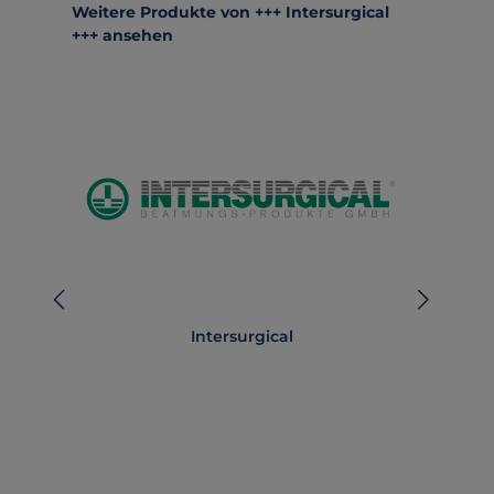
Produktgalerie überspringen
Weitere Produkte von +++ Intersurgical
+++ ansehen
Intersurgical
i