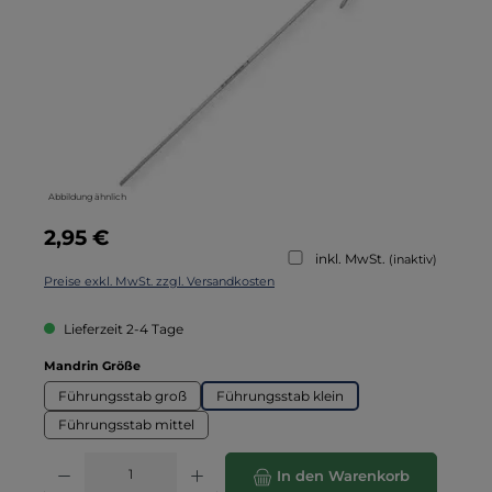
Abbildung ähnlich
Regulärer Preis:
2,95 €
inkl. MwSt.
(inaktiv)
Preise exkl. MwSt. zzgl. Versandkosten
Lieferzeit 2-4 Tage
auswählen
Mandrin Größe
Führungsstab groß
Führungsstab klein
Führungsstab mittel
Produkt Anzahl: Gib den gewünschten Wert ein oder benutze die Schaltflä
In den Warenkorb