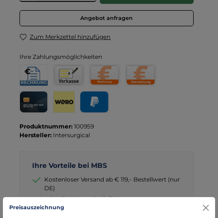
Angebot anfragen
Zum Merkzettel hinzufügen
Ihre Zahlungsmöglichkeiten
Rechnung für Behörden
Vorkasse
Rechnung
Direktüberweisung
Kreditkarte
Wero
PayPal
Produktnummer:
100959
Hersteller:
Intersurgical
Ihre Vorteile bei MBS
Kostenloser Versand ab € 119,- Bestellwert (nur
DE)
schneller Versand mit DHL
Preisauszeichnung
seit über 15 Jahren kompetenter Partner im