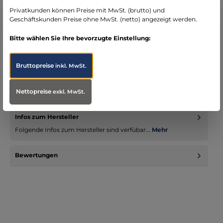
Bereich Notfallmedizin
Privatkunden können Preise mit MwSt. (brutto) und
Geschäftskunden Preise ohne MwSt. (netto) angezeigt werden.
Bitte wählen Sie Ihre bevorzugte Einstellung:
Beschreibung
Bruttopreise
inkl. MwSt.
Führungsmandrin für Endotrachealtuben – Steriles
Intubationszubehör von Intersurgical Der Führungsmandrin
von Intersurgical…
Mehr
Nettopreise
exkl. MwSt.
Infos zum Hersteller
Folgende Infos zum Hersteller sind verfübar...
Mehr
Bewertungen