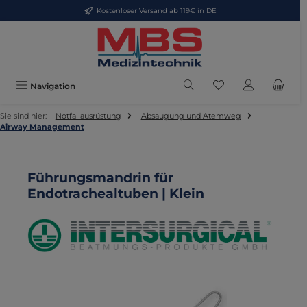
Kostenloser Versand ab 119€ in DE
Zum Hauptinhalt springen
Du hast 0 Produkte
Navigation
Sie sind hier:
Notfallausrüstung
Absaugung und Atemweg
Airway Management
Führungsmandrin für
Endotrachealtuben | Klein
Bildergalerie überspringen