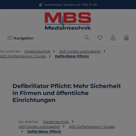
Kostenloser Versand ab 119€ in DE
Zum Hauptinhalt springen
Du hast 0 Produkt
Navigation
Sie sind hier:
Medizintechnik
AED Geräte und Zubehör
AED Defibrillatoren / Geräte
Defibrillator Pflicht
Defibrillator Pflicht: Mehr Sicherheit
in Firmen und öffentliche
Einrichtungen
Sie sind hier:
Medizintechnik
AED Geräte und Zubehör
AED Defibrillatoren / Geräte
Defibrillator Pflicht