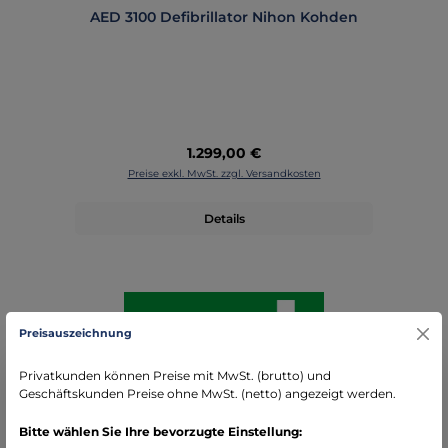
AED 3100 Defibrillator Nihon Kohden
Regulärer Preis:
1.299,00 €
Preise exkl. MwSt. zzgl. Versandkosten
Details
Preisauszeichnung
Privatkunden können Preise mit MwSt. (brutto) und
Geschäftskunden Preise ohne MwSt. (netto) angezeigt werden.
Bitte wählen Sie Ihre bevorzugte Einstellung: