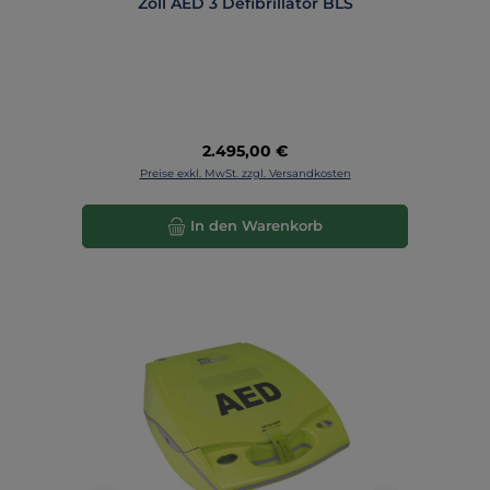
Zoll AED 3 Defibrillator BLS
Regulärer Preis:
2.495,00 €
Preise exkl. MwSt. zzgl. Versandkosten
In den Warenkorb