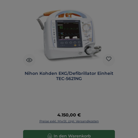
Nihon Kohden EKG/Defibrillator Einheit
TEC-5621NG
Regulärer Preis:
4.150,00 €
Preise exkl. MwSt. zzgl. Versandkosten
In den Warenkorb