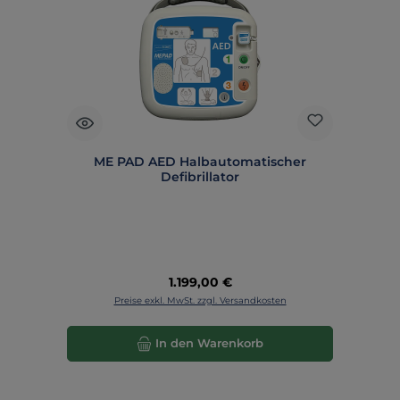
ME PAD AED Halbautomatischer
Defibrillator
Regulärer Preis:
1.199,00 €
Preise exkl. MwSt. zzgl. Versandkosten
In den Warenkorb