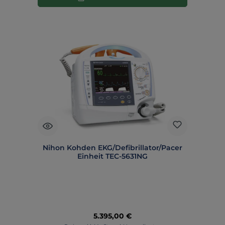
Nihon Kohden EKG/Defibrillator/Pacer
Einheit TEC-5631NG
Regulärer Preis:
5.395,00 €