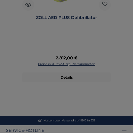
ZOLL AED PLUS Defibrillator
Regulärer Preis:
2.812,00 €
Preise exkl. MwSt. zzgl. Versandkosten
Details
Kostenloser Versand ab 119€ in DE
SERVICE-HOTLINE