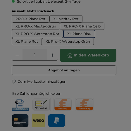
Sofort verfügbar, Lieferzeit: 2-4 Tage
auswählen
Auswahl Notfallrucksack
PRO-X Plane Rot
XL Medtex Rot
XL PRO-X Medtex Grün
XL PRO-X Plane Gelb
XL PRO-X Waterstop Rot
XL Plane Blau
XL Plane Rot
XL Pro-X Waterstop Grün
Produkt Anzahl: Gib den gewünschten Wert ein oder benutze die Schaltflä
In den Warenkorb
Angebot anfragen
Zum Merkzettel hinzufügen
Ihre Zahlungsmöglichkeiten
Rechnung für Behörden
Vorkasse
Rechnung
Direktüberweisung
Kreditkarte
Wero
PayPal