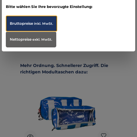
Folgende Infos zum Hersteller sind verfübar...
Mehr
Bitte wählen Sie Ihre bevorzugte Einstellung:
Bewertungen
Bruttopreise
inkl. MwSt.
Nettopreise
exkl. MwSt.
Produktgalerie überspringen
Mehr Ordnung. Schnellerer Zugriff. Die
richtigen Modultaschen dazu: