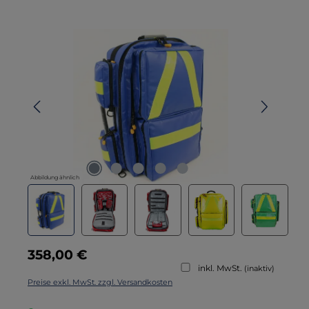
Bildergalerie überspringen
Abbildung ähnlich
Regulärer Preis:
358,00 €
inkl. MwSt.
(inaktiv)
Preise exkl. MwSt. zzgl. Versandkosten