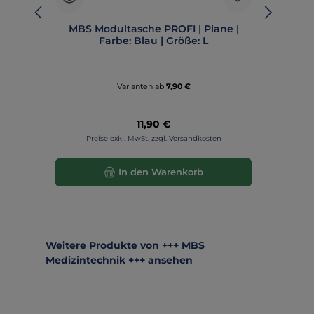
MBS Modultasche PROFI | Plane |
MBS
Farbe: Blau | Größe: L
Varianten ab
7,90 €
Regulärer Preis:
11,90 €
Preise exkl. MwSt. zzgl. Versandkosten
In den Warenkorb
Produktgalerie überspringen
Weitere Produkte von +++ MBS
Medizintechnik +++ ansehen