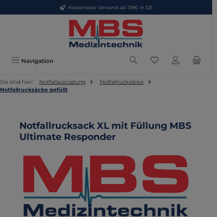
Kostenloser Versand ab 119€ in DE
Zum Hauptinhalt springen
Du hast 0 Produkte
Navigation
Sie sind hier:
Notfallausrüstung
Notfallrucksäcke
Notfallrucksäcke gefüllt
Notfallrucksack XL mit Füllung MBS
Ultimate Responder