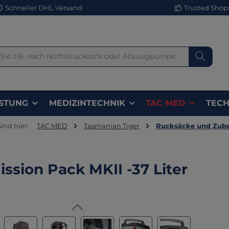
Schneller DHL Versand
Trusted Shops 
STUNG
MEDIZINTECHNIK
TAC MED
TECH
sind hier:
TAC MED
Tasmanian Tiger
Rucksäcke und Zub
ission Pack MKII -37 Liter
lerie überspringen