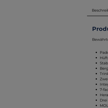
Beschre
Produ
Bewährte
Pad
Hüft
Stab
Berg
Trin
Zwei
Inte
7-fa
Hera
Drei
MOLL