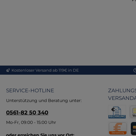
Ta
Fun
d
An
Vo
Kostenloser Versand ab 119€ in DE
Pr
SERVICE-HOTLINE
ZAHLUNGS
Qu
VERSAND
Unterstützung und Beratung unter:
Ma
0561-82 50 340
Fe
– s
Rechnung fü
Vor
Mo-Fr, 09:00 - 15:00 Uhr
re
oder erreichen Sie uns vor Ort: