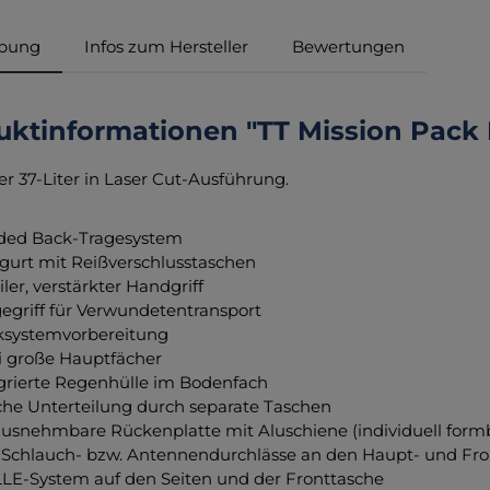
ibung
Infos zum Hersteller
Bewertungen
ktinformationen "TT Mission Pack M
r 37-Liter in Laser Cut-Ausführung.
ded Back-Tragesystem
gurt mit Reißverschlusstaschen
iler, verstärkter Handgriff
egriff für Verwundetentransport
ksystemvorbereitung
 große Hauptfächer
grierte Regenhülle im Bodenfach
che Unterteilung durch separate Taschen
usnehmbare Rückenplatte mit Aluschiene (individuell form
 Schlauch- bzw. Antennendurchlässe an den Haupt- und Fro
E-System auf den Seiten und der Fronttasche