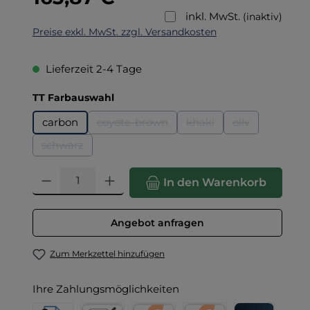
inkl. MwSt.
(inaktiv)
Preise exkl. MwSt. zzgl. Versandkosten
Lieferzeit 2-4 Tage
auswählen
TT Farbauswahl
carbon
coyote-brown
khaki
oliv
(Diese Option ist zurzeit nicht verfügbar
(Diese Option ist zurzeit
(Diese Option is
schwarz
(Diese Option ist zurzeit nicht verfügbar.)
Produkt Anzahl: Gib den gewünschten Wert ein oder benut
In den Warenkorb
Angebot anfragen
Zum Merkzettel hinzufügen
Ihre Zahlungsmöglichkeiten