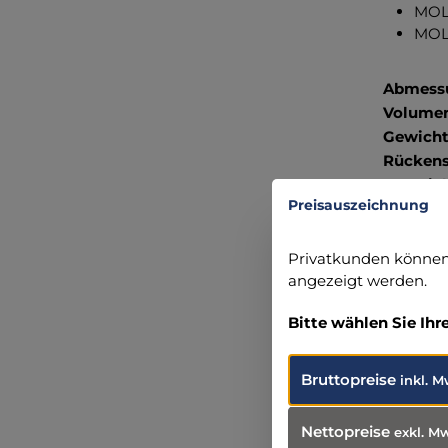
MOLL
MOLL
Abmess
Volumen
Gewicht
Rückens
Material
Preisauszeichnung
Privatkunden können 
Angabe
angezeigt werden.
TATONK
Bitte wählen Sie Ihr
Robert-B
86453 Da
+49 (82 
Bruttopreise
inkl. M
info@ta
Nettopreise
exkl. M