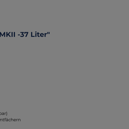
KII -37 Liter"
bar)
ntfächern