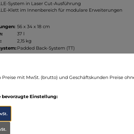
E-System in Laser Cut-Ausführung
E-Klett im Innenbereich für modulare Erweiterungen
ungen:
56 x 34 x 18 cm
:
37 l
:
2,15 kg
ystem:
Padded Back-System (TT)
:
CORDURA® 700 den
Preise mit MwSt. (brutto) und Geschäftskunden Preise ohne
n zum Hersteller (Informationspflichten zur GPSR
A GmbH
e bevorzugte Einstellung:
osch-Str. 3
sing, Deutschland
05) 96 02-0
wSt.
tonka.com
wSt.