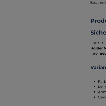
Beschre
Prod
Siche
Für alle
Holder 
Ihre
med
Varia
Farb
Mate
Abme
Gewi