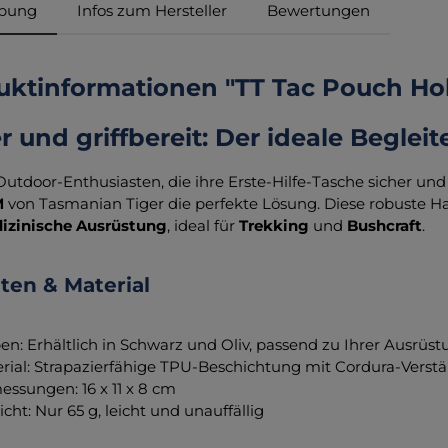
ibung
Infos zum Hersteller
Bewertungen
uktinformationen "TT Tac Pouch Hol
r und griffbereit: Der ideale Begle
 Outdoor-Enthusiasten, die ihre Erste-Hilfe-Tasche sicher und
M
von Tasmanian Tiger die perfekte Lösung. Diese robuste Halt
izinische Ausrüstung
, ideal für
Trekking
und
Bushcraft
.
nten & Material
en: Erhältlich in Schwarz und Oliv, passend zu Ihrer Ausrüs
rial: Strapazierfähige TPU-Beschichtung mit Cordura-Vers
ssungen: 16 x 11 x 8 cm
cht: Nur 65 g, leicht und unauffällig