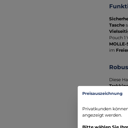
Funkt
Sicherh
Tasche
s
Vielseit
Pouch 1 
MOLLE-
im
Freie
Robust
Diese Ha
Trekkin
Preisauszeichnung
Erleben 
Ausrüst
Privatkunden können 
angezeigt werden.
Angabe
Bitte wählen Sie Ihr