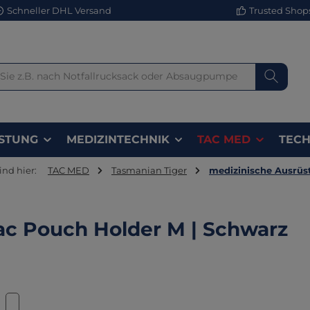
Schneller DHL Versand
Trusted Shops 
STUNG
MEDIZINTECHNIK
TAC MED
TECH
ind hier:
TAC MED
Tasmanian Tiger
medizinische Ausrüs
ac Pouch Holder M | Schwarz
lerie überspringen