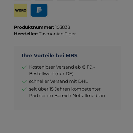
Rechnung für Behörden
Vorkasse
Rechnung
Direktüberweisung
Kreditkarte
Wero
PayPal
Produktnummer:
103838
Hersteller:
Tasmanian Tiger
Ihre Vorteile bei MBS
Kostenloser Versand ab € 119,-
Bestellwert (nur DE)
schneller Versand mit DHL
seit über 15 Jahren kompetenter
Partner im Bereich Notfallmedizin