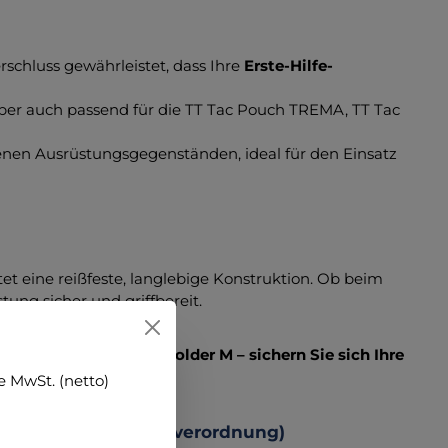
rschluss gewährleistet, dass Ihre
Erste-Hilfe-
 aber auch passend für die TT Tac Pouch TREMA, TT Tac
enen Ausrüstungsgegenständen, ideal für den Einsatz
etet eine reißfeste, langlebige Konstruktion. Ob beim
tung sicher und griffbereit.
it dem TT Tac Pouch Holder M – sichern Sie sich Ihre
 MwSt. (netto)
 Produktsicherheitsverordnung)