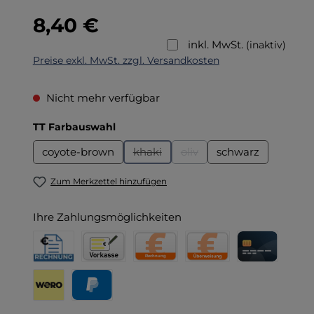
Regulärer Preis:
8,40 €
inkl. MwSt.
(inaktiv)
Preise exkl. MwSt. zzgl. Versandkosten
Nicht mehr verfügbar
auswählen
TT Farbauswahl
coyote-brown
khaki
oliv
schwarz
(Diese Option ist zurzeit nicht verfüg
(Diese Option ist zurzeit ni
Zum Merkzettel hinzufügen
Ihre Zahlungsmöglichkeiten
Rechnung für Behörden
Vorkasse
Rechnung
Direktüberweisung
Kreditkarte
Wero
PayPal