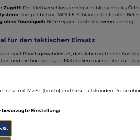
r Zugriff:
Der Klettverschluss ermöglicht blitzschnelles Öffne
System:
Kompatibel mit MOLLE-Schlaufen für flexible Bef
ng ohne Tourniquet:
Bitte separat bestellen, wenn benötigt
al für den taktischen Einsatz
ourniquet Pouch gewährleistet, dass lebensrettende Ausrüstun
tion und die hochwertigen Materialien machen ihn zur ideale
z angewiesen sind.
Sie sich mit dem TT Tourniquet Pouch aus und sichern Sie s
Preise mit MwSt. (brutto) und Geschäftskunden Preise ohne
n zum Hersteller (Informationspflichten zur GPSR
e bevorzugte Einstellung:
A GmbH
osch-Str. 3
sing, Deutschland
wSt.
05) 96 02-0