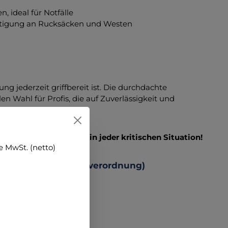
n, ideal für Notfälle
estigung an Rucksäcken und Westen
g jederzeit griffbereit ist. Die durchdachte
n Wahl für Profis, die auf Zuverlässigkeit und
ich schnellen Zugriff in jeder kritischen Situation!
 MwSt. (netto)
 Produktsicherheitsverordnung)