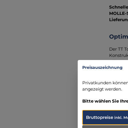
Schnelle
MOLLE-
Lieferu
Optim
Der TT T
Konstruk
Effizien
Preisauszeichnung
Statten 
Privatkunden können 
angezeigt werden.
Angabe
Bitte wählen Sie Ihr
TATONK
Robert-B
86453 Da
Bruttopreise
inkl. M
+49 (82 