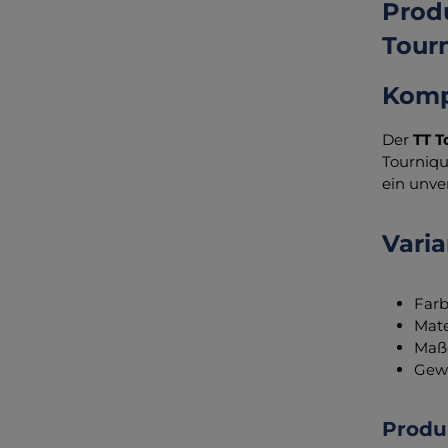
Produ
Tourn
Kompa
Der
TT T
Tourniqu
ein unve
Varia
Farb
Mate
Maße
Gewi
Prod