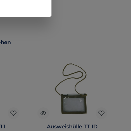
ehen
1.1
Ausweishülle TT ID