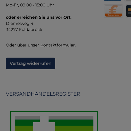
– s
Rechnung fü
Vor
Mo-Fr, 09:00 - 15:00 Uhr
re
oder erreichen Sie uns vor Ort:
Direktüberw
Kr
Diemelweg 4
34277 Fuldabrück
Oder über unser
Kontaktformular
.
Vertrag widerrufen
VERSANDHANDELSREGISTER