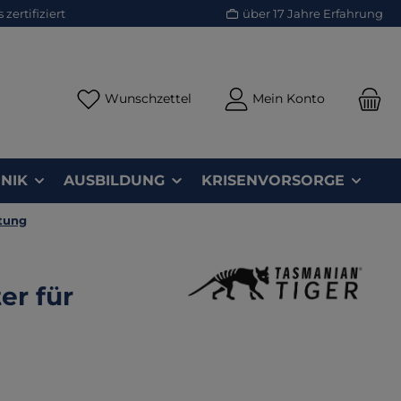
zertifiziert
über 17 Jahre Erfahrung
Du hast 0 Produkte auf dem Merk
Wunschzettel
Mein Konto
NIK
AUSBILDUNG
KRISENVORSORGE
tung
er für