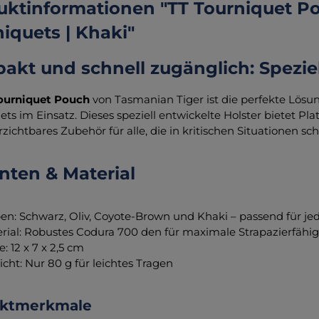
ktinformationen "TT Tourniquet Pou
iquets | Khaki"
kt und schnell zugänglich: Speziel
ourniquet Pouch
von Tasmanian Tiger ist die perfekte Lösun
ets im Einsatz. Dieses speziell entwickelte Holster bietet Pl
rzichtbares Zubehör für alle, die in kritischen Situationen s
nten & Material
en: Schwarz, Oliv, Coyote-Brown und Khaki – passend für 
rial: Robustes Codura 700 den für maximale Strapazierfähi
: 12 x 7 x 2,5 cm
cht: Nur 80 g für leichtes Tragen
uktmerkmale