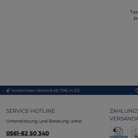
Tas
P
Ta
Fun
d
An
Vo
Kostenloser Versand ab 119€ in DE
Pr
SERVICE-HOTLINE
ZAHLUNGS
Qu
VERSAND
Unterstützung und Beratung unter:
Ma
0561-82 50 340
Fe