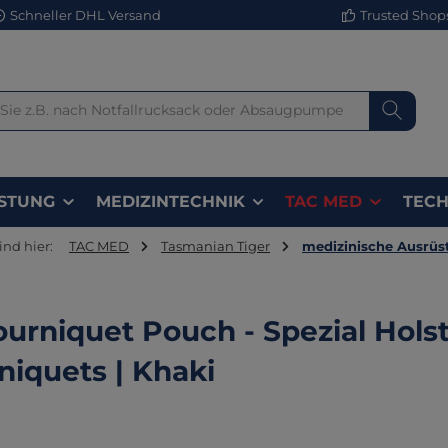
Schneller DHL Versand
Trusted Shops 
STUNG
MEDIZINTECHNIK
TAC MED
TECH
ind hier:
TAC MED
Tasmanian Tiger
medizinische Ausrüs
ourniquet Pouch - Spezial Holst
niquets | Khaki