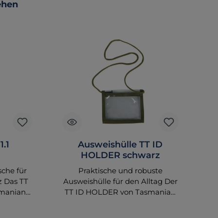
ehen
1.1
Ausweishülle TT ID
HOLDER schwarz
sche für
Praktische und robuste
R
z Das TT
Ausweishülle für den Alltag Der
d
smanian
TT ID HOLDER von Tasmanian
ekte
Tiger bietet eine vielseitige
srüstung.
Lösung für die Aufbewahrung
pe