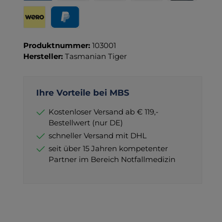
Rechnung für Behörden
Vorkasse
Rechnung
Direktüberweisung
Kreditkarte
Wero
PayPal
Produktnummer:
103001
Hersteller:
Tasmanian Tiger
Ihre Vorteile bei MBS
Kostenloser Versand ab € 119,-
Bestellwert (nur DE)
schneller Versand mit DHL
seit über 15 Jahren kompetenter
Partner im Bereich Notfallmedizin