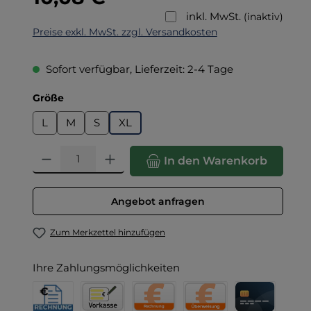
inkl. MwSt.
(inaktiv)
Preise exkl. MwSt. zzgl. Versandkosten
Sofort verfügbar, Lieferzeit: 2-4 Tage
auswählen
Größe
L
M
S
XL
Produkt Anzahl: Gib den gewünschten Wert ein oder benut
In den Warenkorb
Angebot anfragen
Zum Merkzettel hinzufügen
Ihre Zahlungsmöglichkeiten