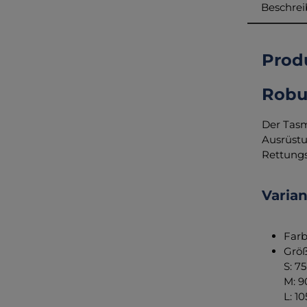
Beschre
Prod
Robus
Der Tas
Ausrüstu
Rettungs
Varia
Farb
Größ
S: 7
M: 9
L: 1