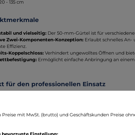
120 - 135 cm
uktmerkmale
tabil und vielseitig:
Der 50-mm-Gürtel ist für verschieden
ive Zwei-Komponenten-Konzeption:
Erlaubt schnelles An- 
te Effizienz.
its-Koppelschloss:
Verhindert ungewolltes Öffnen und bietet
ettbefestigung:
Ermöglicht einfache Anbringung an eine
t für den professionellen Einsatz
quipment Belt-outer von Tasmanian Tiger ist die optimale Lö
alität verlangen. Seine durchdachte Konstruktion und hoc
htbaren Partner im Einsatz.
Preise mit MwSt. (brutto) und Geschäftskunden Preise ohne
Sie mit dem TT Equipment Belt-outer höchste Effizienz und
e bevorzugte Einstellung: