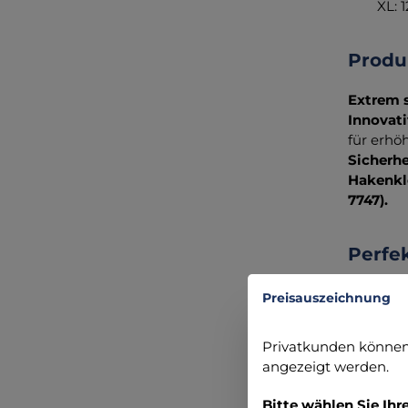
XL: 
Prod
Extrem s
Innovat
für erhöh
Sicherhe
Hakenkl
7747).
Perfek
Der
TT E
Preisauszeichnung
Funktion
unverzic
Privatkunden können 
angezeigt werden.
Erleben 
Bitte wählen Sie Ihr