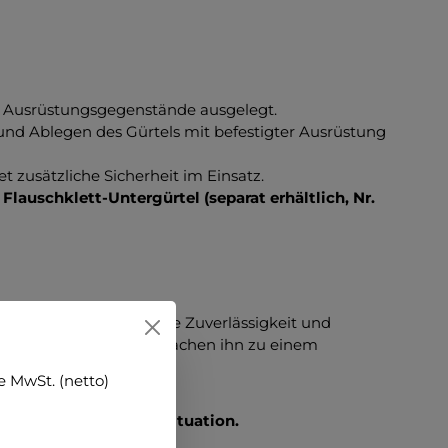
e Ausrüstungsgegenstände ausgelegt.
und Ablegen des Gürtels mit befestigter Ausrüstung
 zusätzliche Sicherheit im Einsatz.
m
Flauschklett-Untergürtel (separat erhältlich, Nr.
sung für Fachkräfte, die Zuverlässigkeit und
hwertigen Materialien machen ihn zu einem
 MwSt. (netto)
 Sicherheit in jeder Situation.