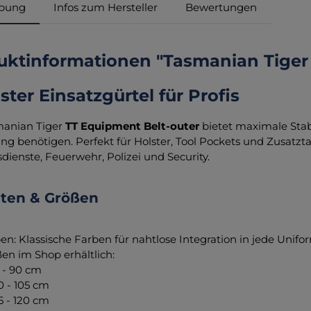
ibung
Infos zum Hersteller
Bewertungen
uktinformationen "Tasmanian Tiger 
ter Einsatzgürtel für Profis
manian Tiger
TT Equipment Belt-outer
bietet maximale Stabil
ng benötigen. Perfekt für Holster, Tool Pockets und Zusatzta
dienste, Feuerwehr, Polizei und Security.
nten & Größen
en: Klassische Farben für nahtlose Integration in jede Unifo
en im Shop erhältlich:
5 - 90 cm
0 - 105 cm
05 - 120 cm