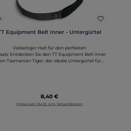
TT Equipment Belt Inner - Untergürtel
Vielseitiger Halt für den perfekten
satz Entdecken Sie den TT Equipment Belt Inner
on Tasmanian Tiger, der ideale Untergürtel für
professionelle Einsätze. Dieser taktische Gürtel
bietet durch sein durchdachtes Design und
hwertige Materialien die perfekte Grundlage für
den Einsatzgürtel. Varianten & Größen Material:
Robustes Polyester Webbing 7Breite: 38
Regulärer Preis:
8,40 €
Größen: S: 75 - 90 cm M: 90 - 105 cm L: 105 - 120
Preise exkl. MwSt. zzgl. Versandkosten
cm XL: 120 - 135 cm Funktionale
Eigenschaften Flauschklett Außenseite: Die
komplette Außenseite ist mit Klettverschluss
sgestattet, ideal für die Kombination mit einem