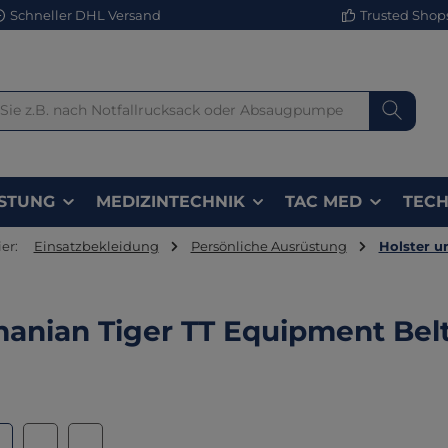
Schneller DHL Versand
Trusted Shops 
STUNG
MEDIZINTECHNIK
TAC MED
TECH
er:
Einsatzbekleidung
Persönliche Ausrüstung
Holster u
anian Tiger TT Equipment Belt
lerie überspringen