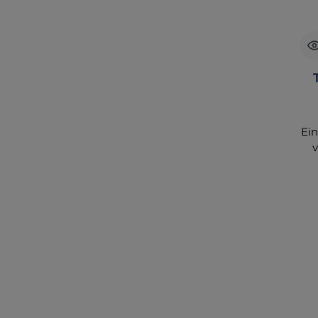
Ein
v
hoc
mm 
au