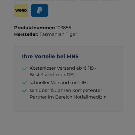
Rechnung für Behörden
Vorkasse
Rechnung
Direktüberweisung
Kreditkarte
Wero
PayPal
Produktnummer:
103856
Hersteller:
Tasmanian Tiger
Ihre Vorteile bei MBS
Kostenloser Versand ab € 119,-
Bestellwert (nur DE)
schneller Versand mit DHL
seit über 15 Jahren kompetenter
Partner im Bereich Notfallmedizin