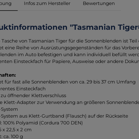
ibung
Infos zum Hersteller
Bewertungen
uktinformationen "Tasmanian Tiger
 Tasche von Tasmanian Tiger für die Sonnenblenden ist Teil de
et eine Reihe von Ausrüstungsgegenständen für das Vorberei
enden im Auto befestigen und kann individuell befüllt werde
enten Einsteckfach für Papiere, Ausweise oder andere Doku
haften:
et für fast alle Sonnenblenden von ca. 29 bis 37 cm Umfang
arentes Einsteckfach
h zu öffnender Klettverschluss
ive Klett-Adapter zur Verwendung an größeren Sonnenblend
-System
System aus Klett-Gurtband (Flausch) auf der Rückseite
al: 100% Polyamid (Cordura 700 DEN)
5 x 22,5 x 2 cm
: ca. 100 g