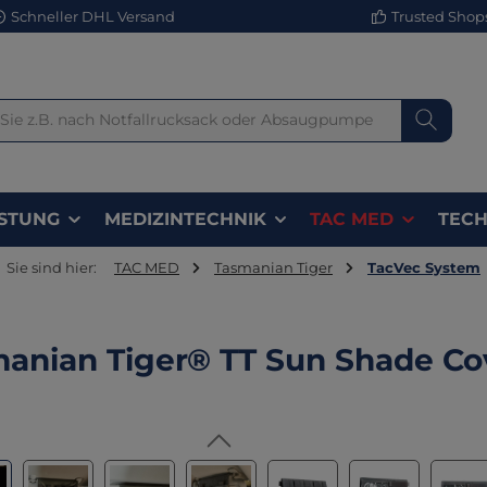
Schneller DHL Versand
Trusted Shops 
STUNG
MEDIZINTECHNIK
TAC MED
TECH
Sie sind hier:
TAC MED
Tasmanian Tiger
TacVec System
anian Tiger® TT Sun Shade Co
lerie überspringen