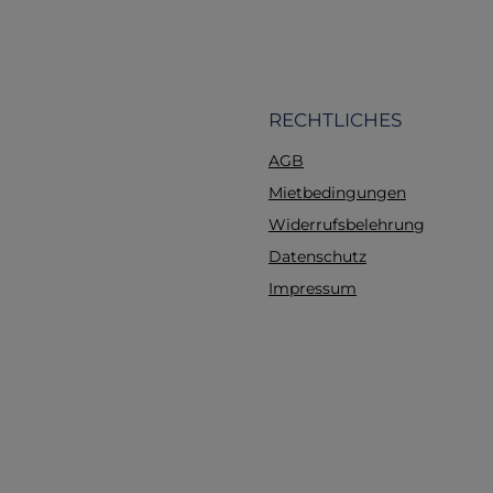
Tasche leicht an I
Ausrüstung befestig
Gurtbandsystem erla
Aufnahme zusätzl
Ausrüstung. Vorteile 
RECHTLICHES
Einsätze Leichtgewicht
AGB
85 g ist die Tasche ext
und belastet Ihre Au
Mietbedingungen
nicht zusätzlich.Vielseit
Widerrufsbelehrung
verschiedene Anwende
Datenschutz
für militärische Ein
Outdoor-Abenteu
Impressum
Sicherheitskräfte und 
Einsatzkräfte.Prakt
Anwendung: Perfek
Aufbewahrung von Erst
Ausrüstung, persön
Gegenständen o
Werkzeugen wäh
Outdoor-Aktivitäten 