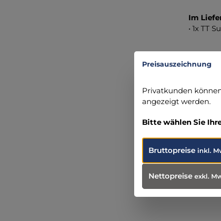
Im Lief
• 1x TT 
Angabe
Preisauszeichnung
TATONK
Robert-B
Privatkunden können 
86453 Da
angezeigt werden.
+49 (82 
info@ta
Bitte wählen Sie Ihr
Bruttopreise
inkl. M
Nettopreise
exkl. M
Produ
Weit