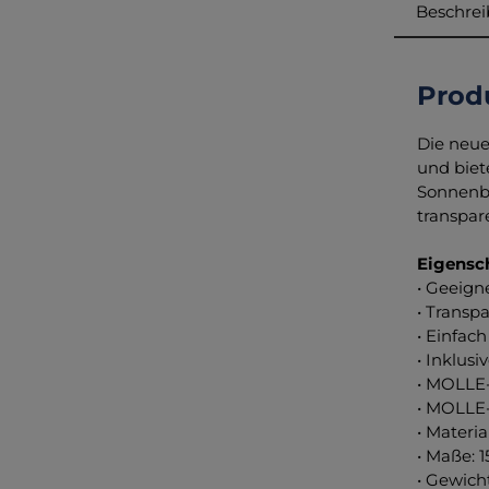
Beschre
Prod
Die neue
und biet
Sonnenbl
transpar
Eigensc
• Geeign
• Transp
• Einfac
• Inklus
• MOLLE
• MOLLE-
• Materi
• Maße: 1
• Gewicht