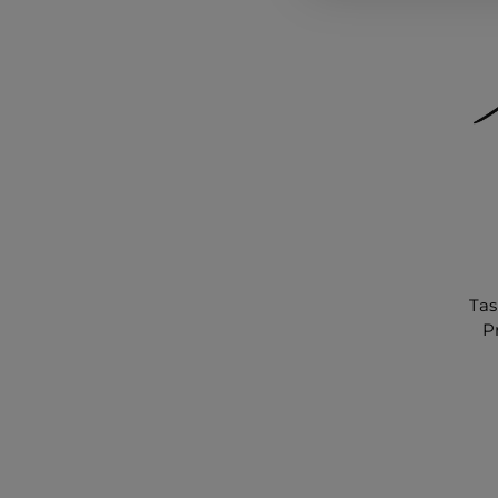
Tas
P
Ta
Fun