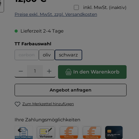
inkl. MwSt.
(inaktiv)
Preise exkl. MwSt. zzgl. Versandkosten
Lieferzeit 2-4 Tage
auswählen
TT Farbauswahl
carbon
oliv
schwarz
(Diese Option ist zurzeit nicht verfügbar.)
Produkt Anzahl: Gib den gewünschten Wert ein oder benut
In den Warenkorb
Angebot anfragen
Zum Merkzettel hinzufügen
Ihre Zahlungsmöglichkeiten