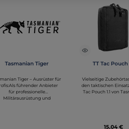
Tasmanian Tiger
TT Tac Pouch 
manian Tiger – Ausrüster für
Vielseitige Zubehörta
rofis:Als führender Anbieter
den taktischen Einsat
für professionelle
Tac Pouch 1.1 von Ta
Militärausrüstung und
Tiger ist die perf
Polizeiausrüstung legt
Ergänzung für Ihre Au
smanian Tiger großen Wert
Diese kompakte Zubeh
auf höchste Qualität und
bietet Ihnen maxi
ktionalität. Die Entwicklung
Funktionalität 
Regulärer
15,04 €