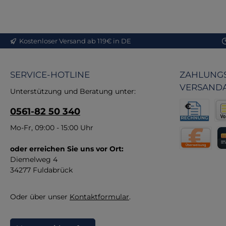
d
An
Vo
Kostenloser Versand ab 119€ in DE
Pr
SERVICE-HOTLINE
ZAHLUNGS
Qu
VERSAND
Unterstützung und Beratung unter:
Ma
0561-82 50 340
Fe
– s
Rechnung fü
Vor
Mo-Fr, 09:00 - 15:00 Uhr
re
oder erreichen Sie uns vor Ort:
Direktüberw
Kr
Diemelweg 4
34277 Fuldabrück
Oder über unser
Kontaktformular
.