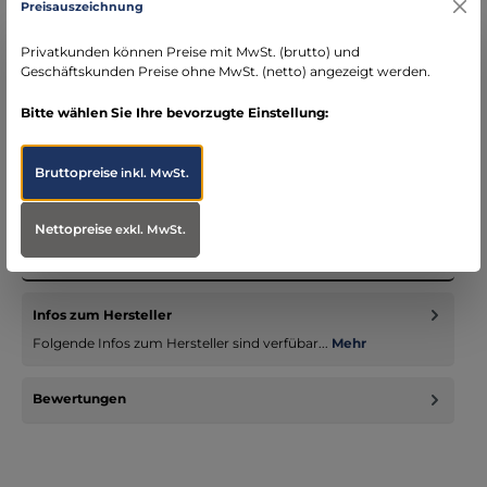
Preisauszeichnung
schneller Versand mit DHL
seit über 15 Jahren kompetenter Partner im
Privatkunden können Preise mit MwSt. (brutto) und
Bereich Notfallmedizin
Geschäftskunden Preise ohne MwSt. (netto) angezeigt werden.
Bitte wählen Sie Ihre bevorzugte Einstellung:
Bruttopreise
inkl. MwSt.
Beschreibung
Unverzichtbarer Begleiter für professionelle Einsätze Die
Nettopreise
exkl. MwSt.
Tasmanian Tiger TT Tourniquet Pouch II ist unverzichtbar für
Profi…
Mehr
Infos zum Hersteller
Folgende Infos zum Hersteller sind verfübar...
Mehr
Bewertungen