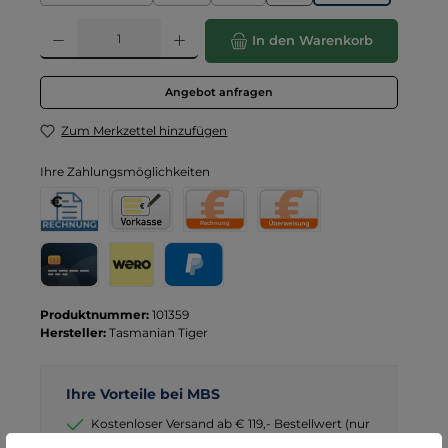
(Diese Option ist zurzeit nicht verfügbar.)
(Diese Option ist zurzeit nicht verfügbar.)
(Diese Option ist zurzeit nicht verfügba
Produkt Anzahl: Gib den gewünschten Wert ein oder benutze die Schaltflä
In den Warenkorb
Angebot anfragen
Zum Merkzettel hinzufügen
Ihre Zahlungsmöglichkeiten
Rechnung für Behörden
Vorkasse
Rechnung
Direktüberweisung
Kreditkarte
Wero
PayPal
Produktnummer:
101359
Hersteller:
Tasmanian Tiger
Ihre Vorteile bei MBS
Kostenloser Versand ab € 119,- Bestellwert (nur
DE)