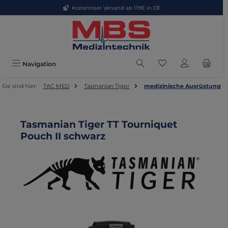
Kostenloser Versand ab 119€ in DE
Zum Hauptinhalt springen
Du hast 0 Produkte
Navigation
Sie sind hier:
TAC MED
Tasmanian Tiger
medizinische Ausrüstung
Tasmanian Tiger TT Tourniquet
Pouch II schwarz
Bildergalerie überspringen