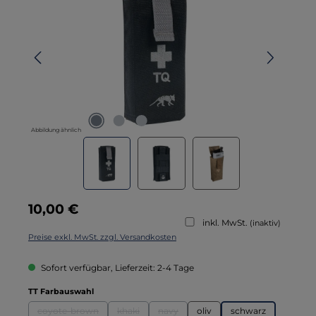
Abbildung ähnlich
Regulärer Preis:
10,00 €
inkl. MwSt.
(inaktiv)
Preise exkl. MwSt. zzgl. Versandkosten
Sofort verfügbar, Lieferzeit: 2-4 Tage
auswählen
TT Farbauswahl
coyote-brown
khaki
navy
oliv
schwarz