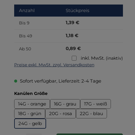
Anzahl
Stückpreis
1,39 €
Bis
9
1,18 €
Bis
49
0,89 €
Ab
50
inkl. MwSt.
(inaktiv)
Preise exkl. MwSt. zzgl. Versandkosten
Sofort verfügbar, Lieferzeit: 2-4 Tage
auswählen
Kanülen Größe
14G - orange
16G - grau
17G - weiß
18G - grün
20G - rosa
22G - blau
24G - gelb