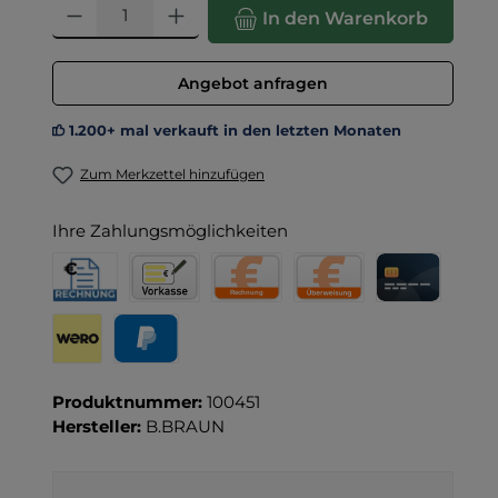
Produkt Anzahl: Gib den gewünschten Wert ein oder benut
In den Warenkorb
Angebot anfragen
1.200+ mal verkauft in den letzten Monaten
Zum Merkzettel hinzufügen
Ihre Zahlungsmöglichkeiten
Rechnung für Behörden
Vorkasse
Rechnung
Direktüberweisung
Kreditkarte
Wero
PayPal
Produktnummer:
100451
Hersteller:
B.BRAUN