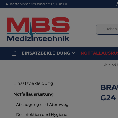
Kostenloser Versand ab 119€ in DE
m Hauptinhalt springen
Zur Suche springen
Zur Hauptnavigation springen
EINSATZBEKLEIDUNG
NOTFALLAUSRÜ
Sie sind 
Einsatzbekleidung
BRAU
Notfallausrüstung
G24 
Absaugung und Atemweg
Desinfektion und Hygiene