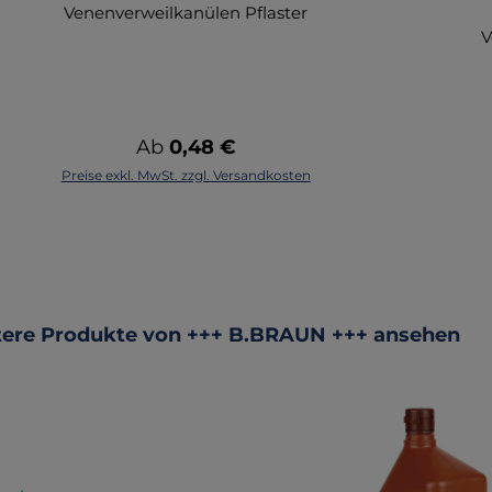
Venenverweilkanülen Pflaster
V
pa
d
Regulärer Preis:
Ab
0,48 €
Preise exkl. MwSt. zzgl. Versandkosten
B
B
ktgalerie überspringen
ere Produkte von +++ B.BRAUN +++ ansehen
er
Si
Öf