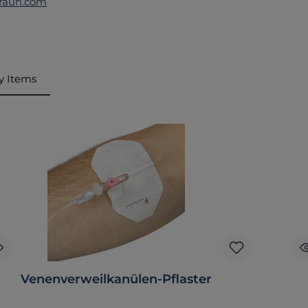
raun.com
y Items
ktgalerie überspringen
Venenverweilkanülen-Pflaster