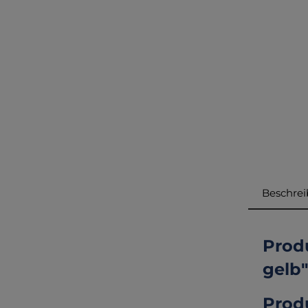
Beschre
Prod
gelb"
Prod