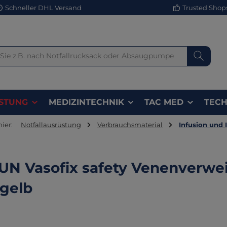
Schneller DHL Versand
Trusted Shops 
STUNG
MEDIZINTECHNIK
TAC MED
TECH
hier:
Notfallausrüstung
Verbrauchsmaterial
Infusion und 
N Vasofix safety Venenverwe
gelb