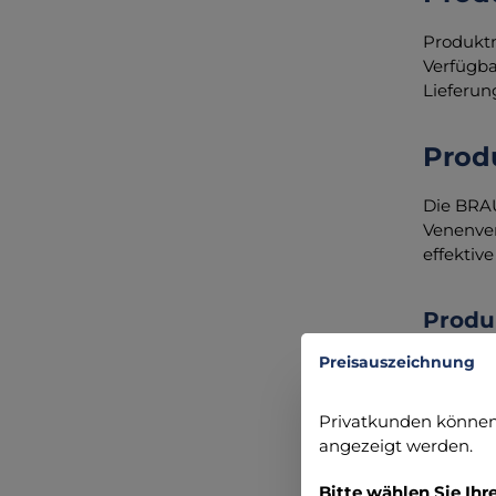
Produkt
Verfügba
Lieferun
Prod
Die BRAU
Venenver
effektiv
Produ
Preisauszeichnung
Einz
Schn
Privatkunden können 
Medi
angezeigt werden.
Opti
Punk
Bitte wählen Sie Ihr