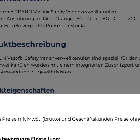
name: BRAUN Vasofix Safety Venenverweilkanülen
re Ausführungen: 14G - Orange, 16G - Grau, 18G - Grün, 20G -
g: Einzeln verpackt (Preise pro Stück)
uktbeschreibung
N Vasofix Safety Venenverweilkanülen sind speziell für den
weilkanülen wurden mit einem integrierten Zuspritzport u
e Anwendung zu gewährleisten.
kteigenschaften
eln steril verpackt: Gewährleistet maximale Hygiene und S
elle Medikamentenapplikation: Der integrierte Zuspritzport
Preise mit MwSt. (brutto) und Geschäftskunden Preise ohne
kamenten, ohne dass eine erneute Punktion erforderlich ist
mierte Punktionseigenschaften: Die atraumatische Kanülensp
tionsergebnisse und minimiert das Risiko von Verletzunge
e bevorzugte Einstellung: