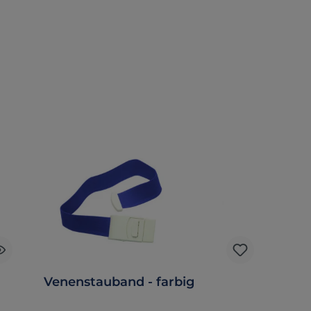
Venenstauband - farbig
B