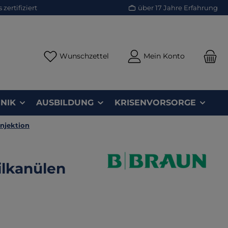
zertifiziert
über 17 Jahre Erfahrung
Du hast 0 Produkte auf dem Merk
Wunschzettel
Mein Konto
NIK
AUSBILDUNG
KRISENVORSORGE
Injektion
ilkanülen