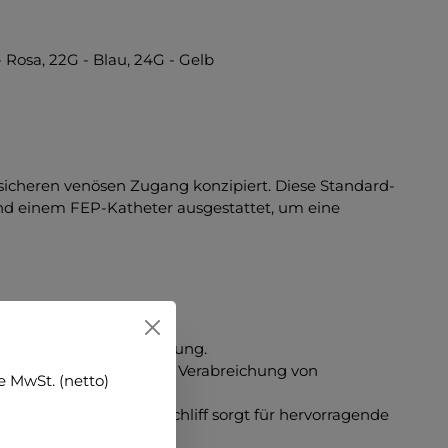
 Rosa, 22G - Blau, 24G - Gelb
 sicheren venösen Zugang konzipiert. Diese Standard-
nd einem FEP-Katheter ausgestattet, um eine
icherheit bei der Anwendung.
 ermöglicht eine zügige Verabreichung von
 MwSt. (netto)
.
itze mit 3-Facetten-Schliff sorgt für hervorragende
n.