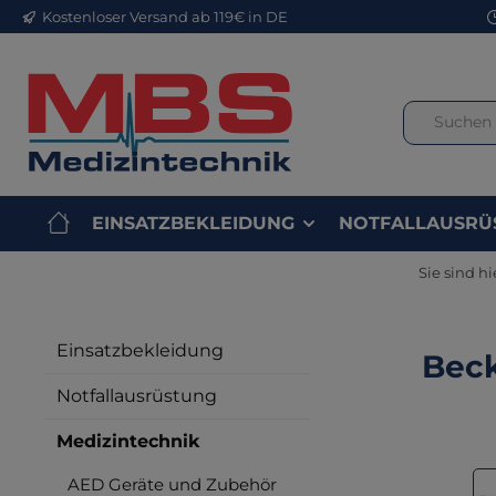
Kostenloser Versand ab 119€ in DE
m Hauptinhalt springen
Zur Suche springen
Zur Hauptnavigation springen
EINSATZBEKLEIDUNG
NOTFALLAUSRÜ
Sie sind hi
Einsatzbekleidung
Beck
Notfallausrüstung
Medizintechnik
Bilderga
AED Geräte und Zubehör