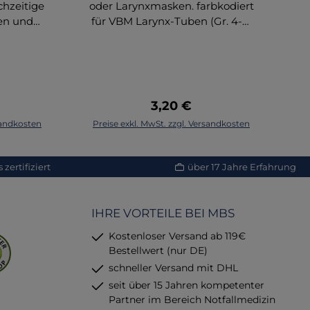
chzeitige
oder Larynxmasken. farbkodiert
en und
für VBM Larynx-Tuben (Gr. 4-5)
 Spritze
100ml mit Luer-Ansatz
we
zuwenden
Einmalgebrauch VE = 10 Stück
S
hohe
ch ihre
g
ie auch
fü
 Preis:
Regulärer Preis:
3,20 €
nwendung
korb
In den Warenkorb
rsandkosten
Preise exkl. MwSt. zzgl. Versandkosten
Pr
cht die
nd -
llen
P
zertifiziert
über 17 Jahre Erfahrung
 Cuff,
I
ei
e z.B.
IHRE VORTEILE BEI MBS
altuben.
 Cuffill
E
Kostenloser Versand ab 119€
ung mit
De
Bestellwert (nur DE)
rgesehen
schneller Versand mit DHL
rbindung
A
seit über 15 Jahren kompetenter
rwendet
Partner im Bereich Notfallmedizin