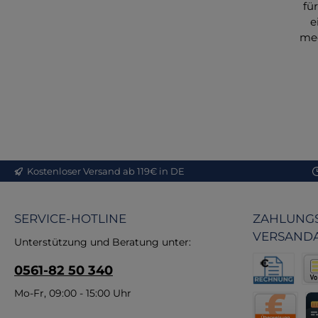
fü
e
med
di
An
ein
Zuv
L
m
Kostenloser Versand ab 119€ in DE
P
M
Inn
SERVICE-HOTLINE
ZAHLUNGS
VERSAND
Unterstützung und Beratung unter:
0561-82 50 340
Rechnung fü
Vor
Mo-Fr, 09:00 - 15:00 Uhr