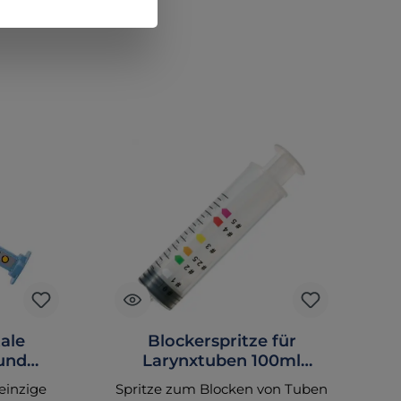
tale
Blockerspritze für
 und
Larynxtuben 100ml
ng in
Farbcodiert
 einzige
Spritze zum Blocken von Tuben
t