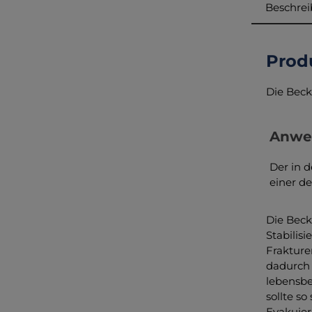
Beschre
Prod
Die Bec
Anwe
Der in 
einer d
Die Beck
Stabilisi
Frakture
dadurch
lebensbe
sollte s
Evakuier