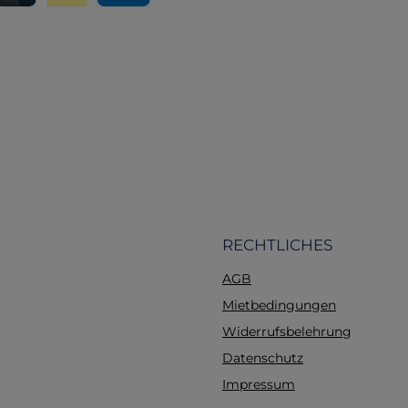
werden. Die Anwendung
eisung
editkarte
Wero
PayPal
100 Messungen limit
Cuffdruck Messung So
Spritzenkolben am d
Ende ist, erlaubt ein s
Sensor die Cuffdruc
ohne Totraum. Die Anz
Druckes ändert sich 
des Atemzyklus
CUFFDRUCK Anpa
Sobald der Spritzenk
Bewegung ist, wir
Cuffdruck mit nur ei
RECHTLICHES
gemessen und regul
AGB
Digitalanzeige Zur e
Anwendung und Stei
Mietbedingungen
der Messgenauigkeit. 
Widerrufsbelehrung
Platzbedarf Durch die
Datenschutz
Dimensionen (13 x 3 
beansprucht der AG Cuf
Impressum
wenig Stauraum. Dahe