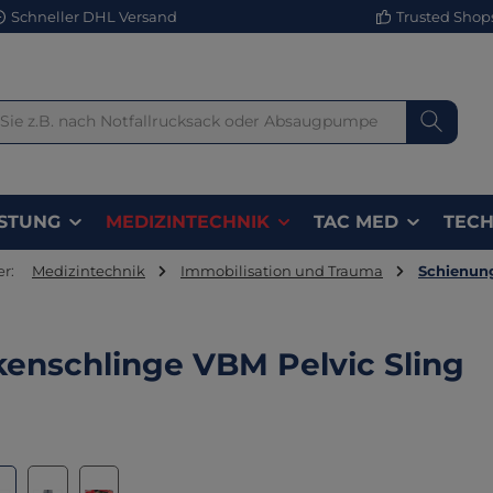
Schneller DHL Versand
Trusted Shops 
STUNG
MEDIZINTECHNIK
TAC MED
TECH
er:
Medizintechnik
Immobilisation und Trauma
Schienun
enschlinge VBM Pelvic Sling
lerie überspringen