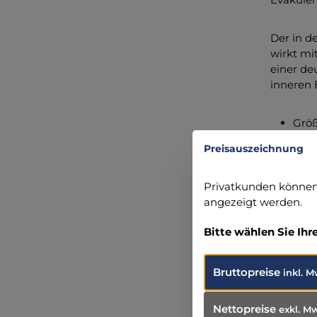
Der in d
wirkt mi
einer de
inneren 
Größ
Größ
Preisauszeichnung
Größ
Privatkunden können 
Angabe
angezeigt werden.
VBM Med
Bitte wählen Sie Ihr
Einsteins
72172 Su
+49 7454
Bruttopreise
inkl. M
info@vb
Nettopreise
exkl. M