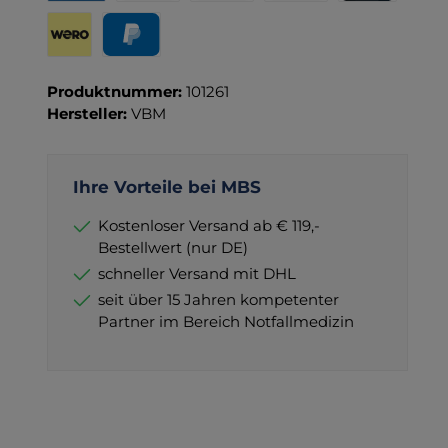
Rechnung für Behörden
Vorkasse
Rechnung
Direktüberweisung
Kreditkarte
Wero
PayPal
Produktnummer:
101261
Hersteller:
VBM
Ihre Vorteile bei MBS
Kostenloser Versand ab € 119,-
Bestellwert (nur DE)
schneller Versand mit DHL
seit über 15 Jahren kompetenter
Partner im Bereich Notfallmedizin