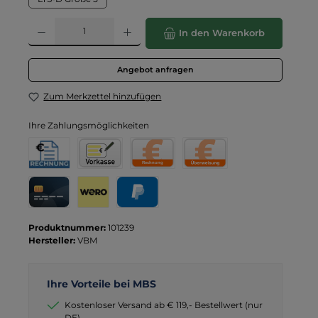
Produkt Anzahl: Gib den gewünschten Wert ein oder benutze die Schaltflä
In den Warenkorb
Angebot anfragen
Zum Merkzettel hinzufügen
Ihre Zahlungsmöglichkeiten
Rechnung für Behörden
Vorkasse
Rechnung
Direktüberweisung
Kreditkarte
Wero
PayPal
Produktnummer:
101239
Hersteller:
VBM
Ihre Vorteile bei MBS
Kostenloser Versand ab € 119,- Bestellwert (nur
DE)