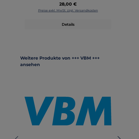
Regulärer Preis:
28,00 €
Preise exkl. MwSt. zzgl. Versandkosten
Details
Produktgalerie überspringen
Weitere Produkte von +++ VBM +++
ansehen