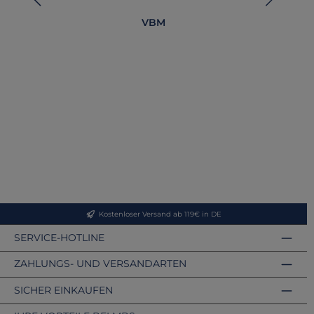
VBM
AG 
Cu
Kostenloser Versand ab 119€ in DE
SERVICE-HOTLINE
ZAHLUNGS- UND VERSANDARTEN
SICHER EINKAUFEN