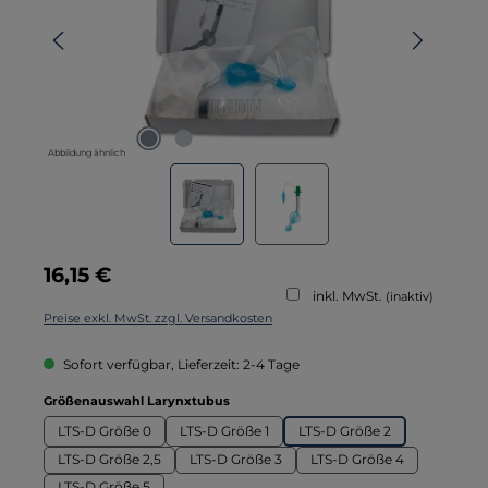
Abbildung ähnlich
Regulärer Preis:
16,15 €
inkl. MwSt.
(inaktiv)
Preise exkl. MwSt. zzgl. Versandkosten
Sofort verfügbar, Lieferzeit: 2-4 Tage
auswählen
Größenauswahl Larynxtubus
LTS-D Größe 0
LTS-D Größe 1
LTS-D Größe 2
LTS-D Größe 2,5
LTS-D Größe 3
LTS-D Größe 4
LTS-D Größe 5