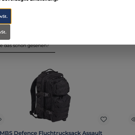
05) 96 02-0
tonka.com
wSt.
wSt.
e das schon gesehen?
ktgalerie überspringen
MBS Defence Fluchtrucksack Assault