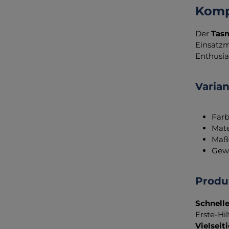
Kompa
Der
Tasm
Einsatzm
Enthusia
Varia
Farb
Mate
Maße
Gewi
Prod
Schnelle
Erste-Hil
Vielseit