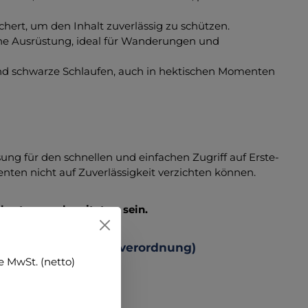
chert, um den Inhalt zuverlässig zu schützen.
iche Ausrüstung, ideal für Wanderungen und
und schwarze Schlaufen, auch in hektischen Momenten
ng für den schnellen und einfachen Zugriff auf Erste-
menten nicht auf Zuverlässigkeit verzichten können.
bestens vorbereitet zu sein.
 Produktsicherheitsverordnung)
 MwSt. (netto)