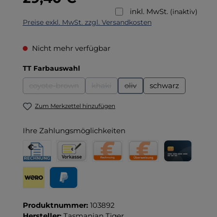
inkl. MwSt.
(inaktiv)
Preise exkl. MwSt. zzgl. Versandkosten
Nicht mehr verfügbar
auswählen
TT Farbauswahl
coyote-brown
khaki
oliv
schwarz
(Diese Option ist zurzeit nicht verfügbar.)
(Diese Option ist zurzeit nicht verfüg
(Diese Option ist zurzeit nic
Zum Merkzettel hinzufügen
Ihre Zahlungsmöglichkeiten
Rechnung für Behörden
Vorkasse
Rechnung
Direktüberweisung
Kreditkarte
Wero
PayPal
Produktnummer:
103892
Hersteller:
Tasmanian Tiger