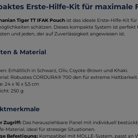
ktes Erste-Hilfe-Kit für maximale F
anian Tiger TT IFAK Pouch
ist das ideale Erste-Hilfe-Kit für
öglichkeiten schätzen. Dieses kompakte System ist perfekt f
sten und jeden, der auf Zuverlässigkeit angewiesen ist.
nten & Material
en: Erhältlich in Schwarz, Oliv, Coyote-Brown und Khaki.
rial: Robustes CORDURA® 700 den für extreme Haltbarkeit
: 24 x 16 x 5,5 cm
cht: 250 g
uktmerkmale
r Zugriff:
Das herausziehbare Panel mit individuell bestückb
fe-Material, ideal für stressige Situationen.
ige Befestigung:
Kompatibel mit MOLLE-System, passt an W