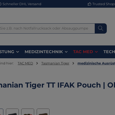
Schneller DHL Versand
Trusted Shops 
STUNG
MEDIZINTECHNIK
TAC MED
TECH
ind hier:
TAC MED
Tasmanian Tiger
medizinische Ausrüs
anian Tiger TT IFAK Pouch | Ol
lerie überspringen