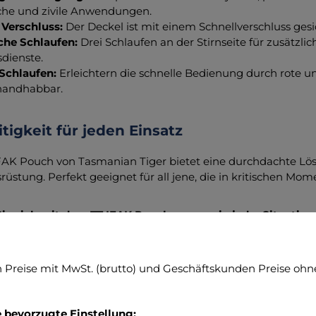
sche und zivile Anwendungen.
 Verschluss:
Der Deckel ist mit einem Schnellverschluss gesi
che Schlaufen:
Drei Schlaufen an der Stirnseite für zusätzl
dienste.
Schlaufen:
Erleichtern die schnelle Bedienung durch rote 
 handhabbar.
itigkeit für jeden Einsatz
FAK Pouch von Tasmanian Tiger bietet eine durchdachte Lösu
srüstung. Perfekt geeignet für all jene, die in kritischen Mo
ie sich mit dem TT IFAK Pouch aus, um in jeder Situation 
n zum Hersteller (Informationspflichten zur GPSR
Preise mit MwSt. (brutto) und Geschäftskunden Preise ohne
A GmbH
osch-Str. 3
sing, Deutschland
e bevorzugte Einstellung: