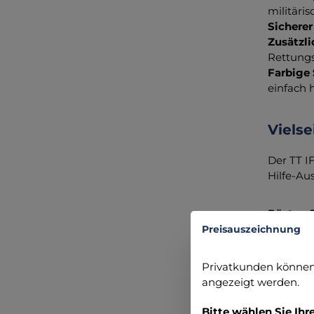
militäri
Sicherer
Zusätzli
Rettungs
Farbige 
einfach
Vielse
Der TT I
Hilfe-Au
Rüsten S
Preisauszeichnung
Angabe
Privatkunden können 
TATONK
angezeigt werden.
Robert-B
86453 Da
Bitte wählen Sie Ihr