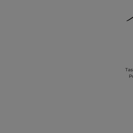
Tas
P
Ta
Fun
d