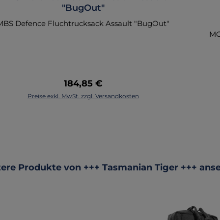
"BugOut"
MBS Defence Fluchtrucksack Assault "BugOut"
MO
ta
k
Re
Regulärer Preis:
184,85 €
R
In den Warenkorb
Preise exkl. MwSt. zzgl. Versandkosten
Ru
V
f
Ko
un
ktgalerie überspringen
ere Produkte von +++ Tasmanian Tiger +++ ans
ne
Da
l 