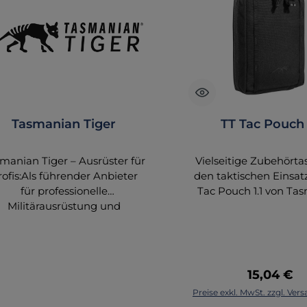
L
F
me
R
F
Tasmanian Tiger
TT Tac Pouch 
manian Tiger – Ausrüster für
Vielseitige Zubehörta
rofis:Als führender Anbieter
den taktischen Einsat
für professionelle
Tac Pouch 1.1 von Ta
Militärausrüstung und
Tiger ist die perf
Polizeiausrüstung legt
Ergänzung für Ihre Au
smanian Tiger großen Wert
Diese kompakte Zubeh
auf höchste Qualität und
bietet Ihnen maxi
ktionalität. Die Entwicklung
Funktionalität 
Regulärer
15,04 €
er Produkte orientiert sich
Anpassungsfähigkeit,
Preise exkl. MwSt. zzgl. Ve
stets an den spezifischen
Einsätze effiziente