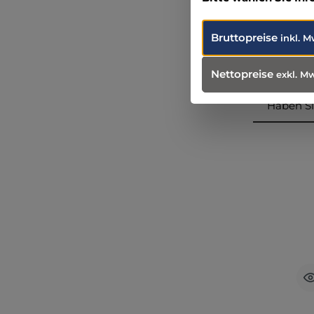
+49 (82 
info@ta
Bruttopreise
inkl. M
Nettopreise
exkl. M
Haben Si
Produ