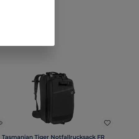
Tasmanian Tiger Notfallrucksack FR